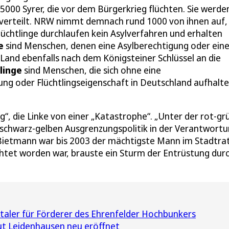
00 Syrer, die vor dem Bürgerkrieg flüchten. Sie werde
 verteilt. NRW nimmt demnach rund 1000 von ihnen auf,
lüchtlinge durchlaufen kein Asylverfahren und erhalten
e
sind Menschen, denen eine Asylberechtigung oder ein
Land ebenfalls nach dem Königsteiner Schlüssel an die
tlinge
sind Menschen, die sich ohne eine
g oder Flüchtlingseigenschaft in Deutschland aufhalte
ng“, die Linke von einer „Katastrophe“. „Unter der rot-g
r schwarz-gelben Ausgrenzungspolitik in der Verantwort
Bietmann war bis 2003 der mächtigste Mann im Stadtrat
ichtet worden war, brauste ein Sturm der Entrüstung durc
taler für Förderer des Ehrenfelder Hochbunkers
ut Leidenhausen neu eröffnet