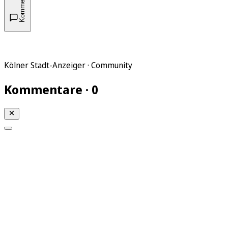
Kommentare
Kölner Stadt-Anzeiger · Community
Kommentare · 0
Mein KStA
Meine Artikel
Meine Region
Meine Newsletter
Mein KStA PLUS
Mein E-Paper