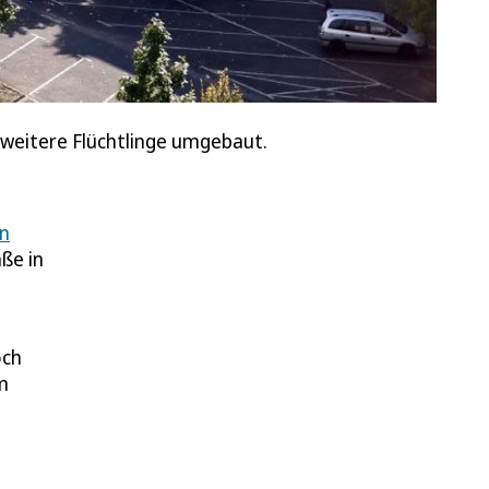
 weitere Flüchtlinge umgebaut.
en
ße in
och
m