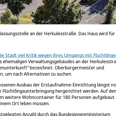
lassungsstelle an der Herkulesstraße. Das Haus wird für
die Stadt viel Kritik wegen ihres Umgangs mit Flüchtling
s ehemaligen Verwaltungsgebäudes an der Herkulesstra
senunterkunft“ bezeichnet. Oberbürgermeister und
en, um nach Alternativen zu suchen.
lossenen Ausbau der Erstaufnahme-Einrichtung längst n
die Flüchtlingsunterbringung hergerichtet werden. Auf de
m weitere Wohncontainer für 180 Personen aufgebaut.
 einem Ort leben müssen.
estgelegten Anzahl durch das Bundesinnenministerium