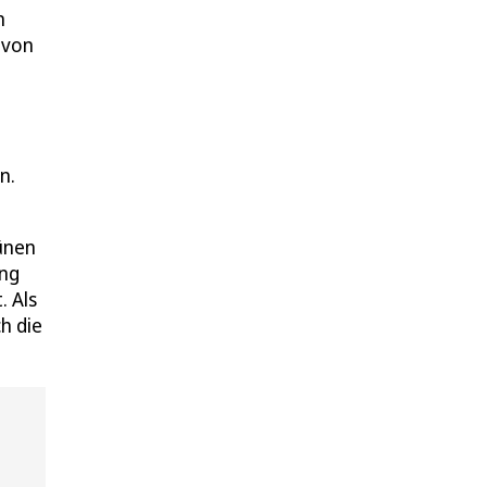
n
 von
e
n.
rünen
ung
. Als
h die