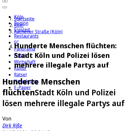
Köln
Startseite
Region
Köln
Freizeit
Aachener Straße (Köln)
Restaurants
FC
Hunderte Menschen flüchten:
Panorama
Stadt Köln und Polizei lösen
Politik
Wirtschaft
mehrere illegale Partys auf
Kultur
Rätsel
Hunderte Menschen
Newsletter
E-Paper
flüchten
Stadt Köln und Polizei
lösen mehrere illegale Partys auf
Von
Dirk Riße