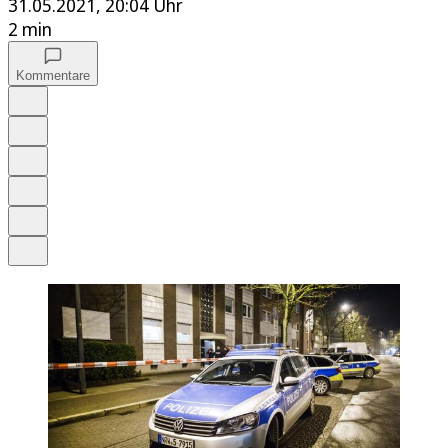
31.05.2021, 20:04 Uhr
2 min
Kommentare
Auf Google bevorzugen
Anhören
Schrift
Merken
Drucken
Teilen