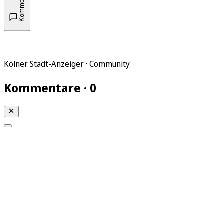
Kommentare
Kölner Stadt-Anzeiger · Community
Kommentare · 0
Mein KStA
Meine Artikel
Meine Region
Meine Newsletter
Mein KStA PLUS
Mein E-Paper