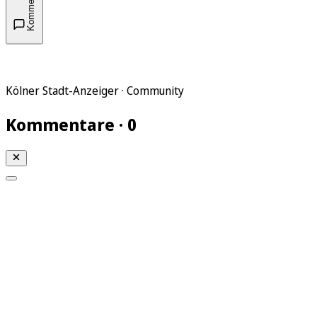
Kommentare
Kölner Stadt-Anzeiger · Community
Kommentare · 0
Mein KStA
Meine Artikel
Meine Region
Meine Newsletter
Mein KStA PLUS
Mein E-Paper