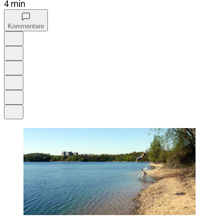
4 min
Kommentare
Auf Google bevorzugen
Anhören
Schrift
Merken
Drucken
Teilen