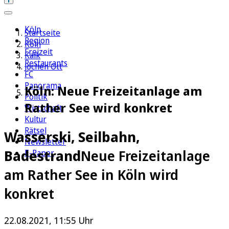
Köln
Startseite
Region
Köln
Freizeit
Kalk
Restaurants
Jochen Ott
FC
Panorama
Köln: Neue Freizeitanlage am
Politik
Rather See wird konkret
Wirtschaft
Kultur
Rätsel
Wasserski, Seilbahn,
Newsletter
Badestrand
Neue Freizeitanlage
E-Paper
am Rather See in Köln wird
konkret
22.08.2021, 11:55 Uhr