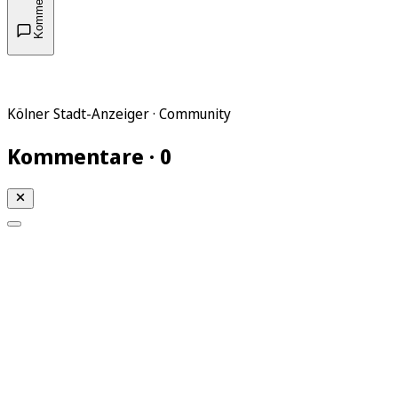
Kommentare
Kölner Stadt-Anzeiger · Community
Kommentare · 0
Mein KStA
Meine Artikel
Meine Region
Meine Newsletter
Mein KStA PLUS
Mein E-Paper