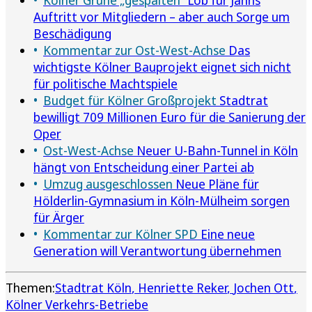
Auftritt vor Mitgliedern – aber auch Sorge um
Beschädigung
Kommentar zur Ost-West-Achse
Das
wichtigste Kölner Bauprojekt eignet sich nicht
für politische Machtspiele
Budget für Kölner Großprojekt
Stadtrat
bewilligt 709 Millionen Euro für die Sanierung der
Oper
Ost-West-Achse
Neuer U-Bahn-Tunnel in Köln
hängt von Entscheidung einer Partei ab
Umzug ausgeschlossen
Neue Pläne für
Hölderlin-Gymnasium in Köln-Mülheim sorgen
für Ärger
Kommentar zur Kölner SPD
Eine neue
Generation will Verantwortung übernehmen
Themen:
Stadtrat Köln
Henriette Reker
Jochen Ott
Kölner Verkehrs-Betriebe