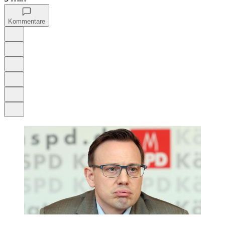
Kommentare
Auf Google bevorzugen
Anhören
Schrift
Merken
Drucken
Teilen