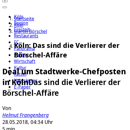
Köln
Startseite
Region
Köln
Freizeit
Martin Börschel
Restaurants
FC
Köln: Das sind die Verlierer der
Panorama
Börschel-Affäre
Politik
Wirtschaft
Kultur
Deal um Stadtwerke-Chefposten
Rätsel
in Köln
Das sind die Verlierer der
Newsletter
E-Paper
Börschel-Affäre
Von
Helmut Frangenberg
28.05.2018, 04:34 Uhr
5 min