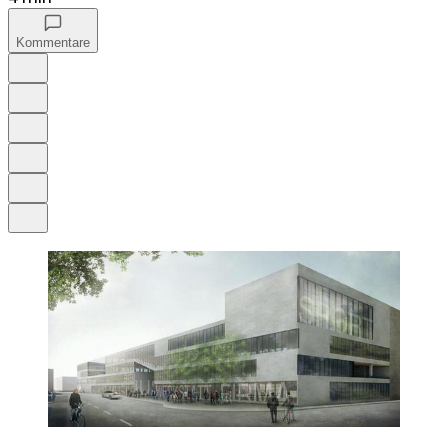
Kommentare
Auf Google bevorzugen
Anhören
Schrift
Merken
Drucken
Teilen