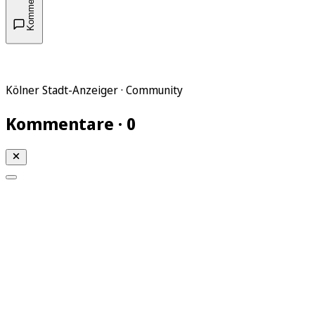
Kommentare
Kölner Stadt-Anzeiger · Community
Kommentare · 0
Mein KStA
Meine Artikel
Meine Region
Meine Newsletter
Mein KStA PLUS
Mein E-Paper