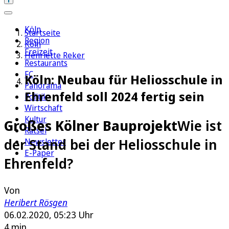
Köln
Startseite
Region
Köln
Freizeit
Henriette Reker
Restaurants
FC
Köln: Neubau für Heliosschule in
Panorama
Ehrenfeld soll 2024 fertig sein
Politik
Wirtschaft
Kultur
Großes Kölner Bauprojekt
Wie ist
Rätsel
der Stand bei der Heliosschule in
Newsletter
E-Paper
Ehrenfeld?
Von
Heribert Rösgen
06.02.2020, 05:23 Uhr
4 min