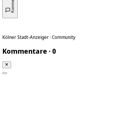
Kommentare
Kölner Stadt-Anzeiger · Community
Kommentare · 0
Mein KStA
Meine Artikel
Meine Region
Meine Newsletter
Mein KStA PLUS
Mein E-Paper