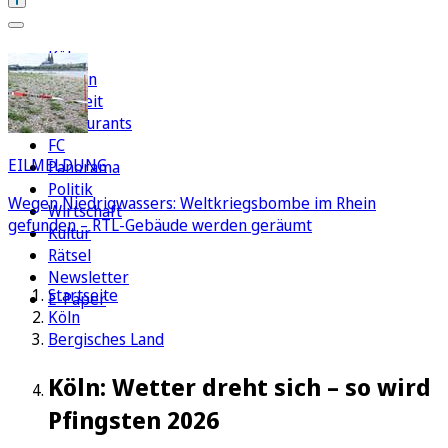
Köln
Region
Freizeit
Restaurants
FC
EILMELDUNG
Panorama
Politik
Wegen Niedrigwassers: Weltkriegsbombe im Rhein
Wirtschaft
gefunden – RTL-Gebäude werden geräumt
Kultur
Rätsel
Newsletter
Startseite
E-Paper
Köln
Bergisches Land
Köln: Wetter dreht sich – so wird
Pfingsten 2026