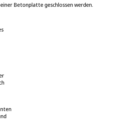
t einer Betonplatte geschlossen werden.
es
er
ch
anten
und