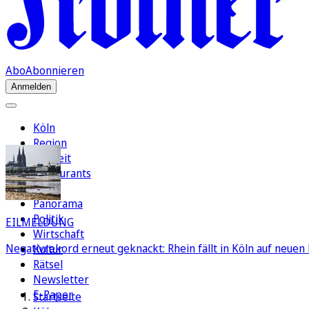
Abo
Abonnieren
Anmelden
Köln
Region
Freizeit
Restaurants
FC
Panorama
Politik
EILMELDUNG
Wirtschaft
Negativrekord erneut geknackt: Rhein fällt in Köln auf neuen 
Kultur
Rätsel
Newsletter
E-Paper
Startseite