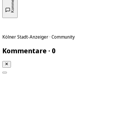
Kommentare
Kölner Stadt-Anzeiger · Community
Kommentare · 0
Mein KStA
Meine Artikel
Meine Region
Meine Newsletter
Mein KStA PLUS
Mein E-Paper