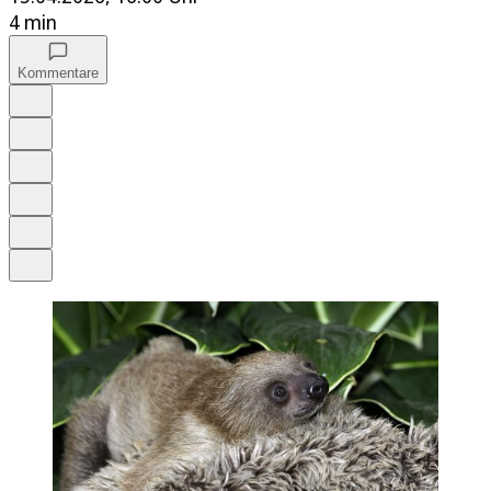
4 min
Kommentare
Auf Google bevorzugen
Anhören
Schrift
Merken
Drucken
Teilen