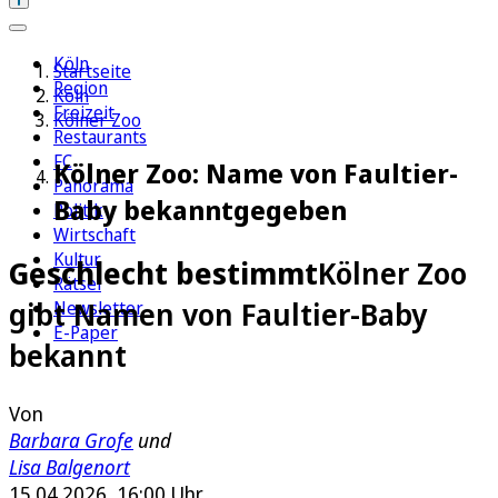
Köln
Startseite
Region
Köln
Freizeit
Kölner Zoo
Restaurants
FC
Kölner Zoo: Name von Faultier-
Panorama
Baby bekanntgegeben
Politik
Wirtschaft
Kultur
Geschlecht bestimmt
Kölner Zoo
Rätsel
gibt Namen von Faultier-Baby
Newsletter
E-Paper
bekannt
Von
Barbara Grofe
und
Lisa Balgenort
15.04.2026, 16:00 Uhr