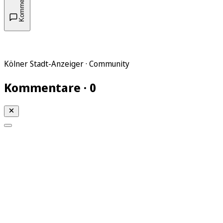
Kommentare
Kölner Stadt-Anzeiger · Community
Kommentare · 0
Mein KStA
Meine Artikel
Meine Region
Meine Newsletter
Mein KStA PLUS
Mein E-Paper