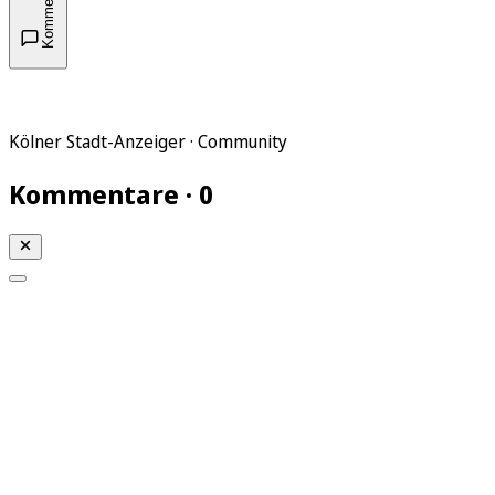
Kommentare
Kölner Stadt-Anzeiger · Community
Kommentare · 0
Mein KStA
Meine Artikel
Meine Region
Meine Newsletter
Mein KStA PLUS
Mein E-Paper