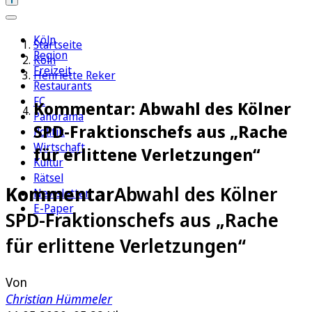
Köln
Startseite
Region
Köln
Freizeit
Henriette Reker
Restaurants
FC
Kommentar: Abwahl des Kölner
Panorama
SPD-Fraktionschefs aus „Rache
Politik
Wirtschaft
für erlittene Verletzungen“
Kultur
Rätsel
Kommentar
Abwahl des Kölner
Newsletter
E-Paper
SPD-Fraktionschefs aus „Rache
für erlittene Verletzungen“
Von
Christian Hümmeler