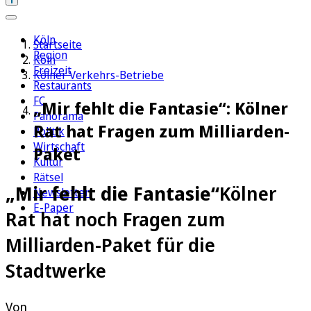
Köln
Startseite
Region
Köln
Freizeit
Kölner Verkehrs-Betriebe
Restaurants
FC
„Mir fehlt die Fantasie“: Kölner
Panorama
Rat hat Fragen zum Milliarden-
Politik
Wirtschaft
Paket
Kultur
Rätsel
„Mir fehlt die Fantasie“
Kölner
Newsletter
E-Paper
Rat hat noch Fragen zum
Milliarden-Paket für die
Stadtwerke
Von