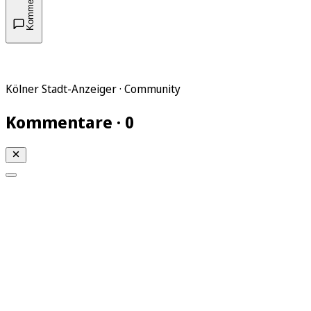
Kommentare
Kölner Stadt-Anzeiger · Community
Kommentare · 0
Mein KStA
Meine Artikel
Meine Region
Meine Newsletter
Mein KStA PLUS
Mein E-Paper