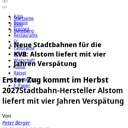
Köln
Startseite
Region
Köln
Freizeit
Bensberg
Restaurants
FC
Neue Stadtbahnen für die
Panorama
KVB: Alstom liefert mit vier
Politik
Wirtschaft
Jahren Verspätung
Kultur
Rätsel
Erster Zug kommt im Herbst
Newsletter
E-Paper
2027
Stadtbahn-Hersteller Alstom
liefert mit vier Jahren Verspätung
Von
Peter Berger