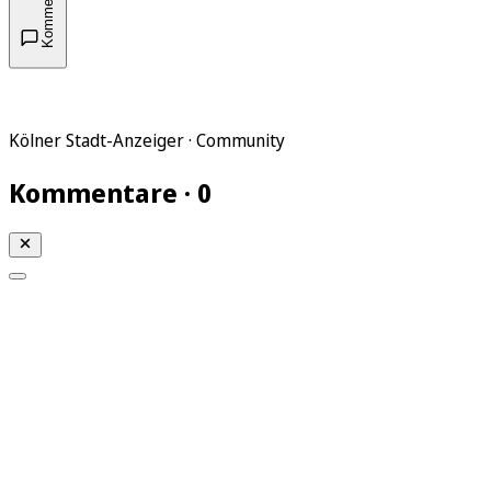
Kommentare
Kölner Stadt-Anzeiger · Community
Kommentare · 0
Mein KStA
Meine Artikel
Meine Region
Meine Newsletter
Mein KStA PLUS
Mein E-Paper