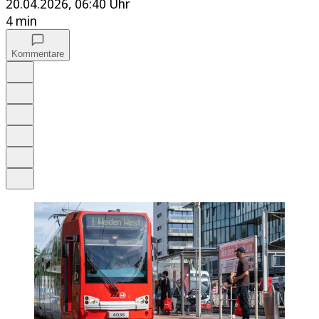
20.04.2026, 06:40 Uhr
4 min
Kommentare
Auf Google bevorzugen
Anhören
Schrift
Merken
Drucken
Teilen