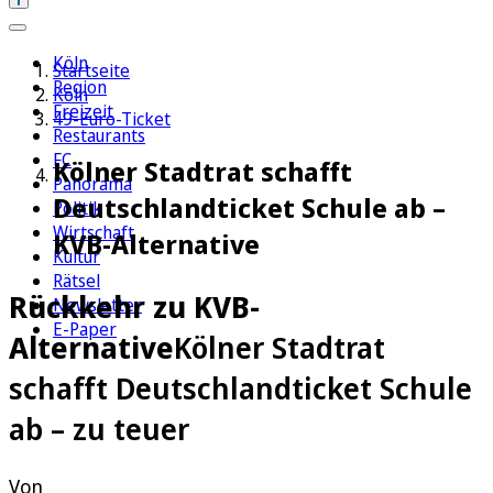
Köln
Startseite
Region
Köln
Freizeit
49-Euro-Ticket
Restaurants
FC
Kölner Stadtrat schafft
Panorama
Deutschlandticket Schule ab –
Politik
Wirtschaft
KVB-Alternative
Kultur
Rätsel
Rückkehr zu KVB-
Newsletter
E-Paper
Alternative
Kölner Stadtrat
schafft Deutschlandticket Schule
ab – zu teuer
Von