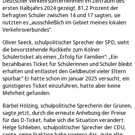
Deutscher Verkehrsunternehmen im Zeitraum des
ersten Halbjahrs 2024 gezeigt. 81,2 Prozent der
befragten Schüler zwischen 14 und 17 sagten, sie
nutzten es „ausschließlich im Gebiet meines lokalen
Verkehrsverbundes“.
Oliver Seeck, schulpolitischer Sprecher der SPD, sieht
die bevorstehende Rückkehr zum Kölner
Schülerticket als einen „Erfolg für Familien“: „Ein
bezahlbares Ticket für Schülerinnen und Schüler bleibt
erhalten und entlastet den Geldbeutel vieler Eltern
spürbar.“ Er hatte schon im Januar 2025 versucht, ein
günstigeres Ticket einzuführen, hatte aber keine
Mehrheit gefunden.
Bärbel Hölzing, schulpolitische Sprecherin der Grünen,
sagte jetzt, durch die erneute Anhebung der Preise
für das D-Ticket, habe sich die Situation verändert.
Helge Schlieben, schulpolitischer Sprecher der CDU,
sagte, seine Fraktion habe sowieso das „gute alte