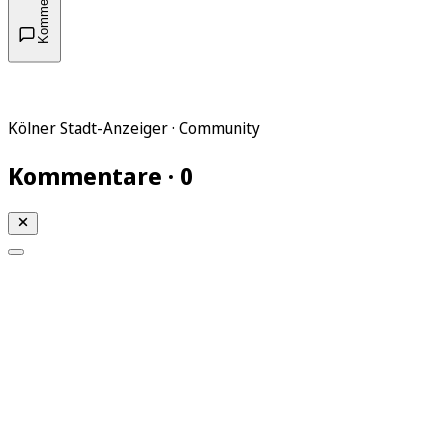
Kommentare
Kölner Stadt-Anzeiger · Community
Kommentare · 0
Mein KStA
Meine Artikel
Meine Region
Meine Newsletter
Mein KStA PLUS
Mein E-Paper