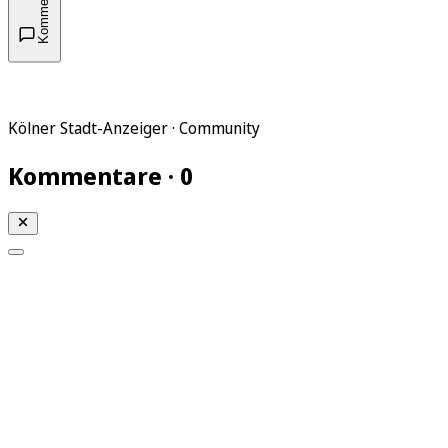
Kommentare
Kölner Stadt-Anzeiger · Community
Kommentare · 0
Mein KStA
Meine Artikel
Meine Region
Meine Newsletter
Mein KStA PLUS
Mein E-Paper