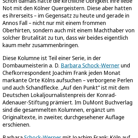
Schon damals hatte die kirchliche Obrigkeit ihre liebe
Not mit den Kölner Quergeistern. Diese aber hatten
es ihrerseits – im Gegensatz zu heute und gerade in
Annos Fall – nicht nur mit einem frommen
Oberhirten, sondern auch mit einem Machthaber von
solcher Brutalität zu tun, dass wir beides eigentlich
kaum mehr zusammenbringen.
Diese Kolumne ist Teil einer Serie, in der
Dombaumeisterin a. D.
Barbara Schock-Werner
und
Chefkorrespondent Joachim Frank jeden Monat
markante Orte Kölns aufsuchen – verborgene Perlen
und auch Schandflecke. „Auf den Punkt“ ist mit dem
Deutschen Lokaljournalistenpreis der Konrad-
Adenauer-Stiftung prämiert. Im DuMont Buchverlag
sind die gesammelten Kolumnen, ergänzt um
Originaltexte, in zweiter, durchgesehener Auflage
erschienen.
Barbara
Schock-Werner
mit Joachim Frank: Köln auf