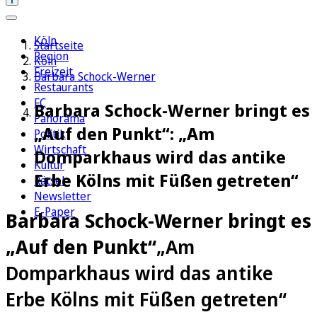
Köln
Startseite
Region
Köln
Freizeit
Barbara Schock-Werner
Restaurants
FC
Barbara Schock-Werner bringt es
Panorama
„Auf den Punkt“: „Am
Politik
Wirtschaft
Domparkhaus wird das antike
Kultur
Erbe Kölns mit Füßen getreten“
Rätsel
Newsletter
E-Paper
Barbara Schock-Werner bringt es
„Auf den Punkt“
„Am
Domparkhaus wird das antike
Erbe Kölns mit Füßen getreten“