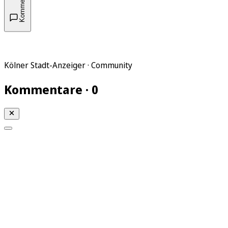
Kommentare
Kölner Stadt-Anzeiger · Community
Kommentare · 0
Mein KStA
Meine Artikel
Meine Region
Meine Newsletter
Mein KStA PLUS
Mein E-Paper