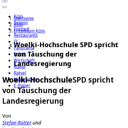
Köln
Startseite
Region
Köln
Freizeit
Erzbistum Köln
Restaurants
FC
Woelki-Hochschule SPD spricht
Panorama
von Täuschung der
Politik
Wirtschaft
Landesregierung
Kultur
Rätsel
Woelki-Hochschule
SPD spricht
Newsletter
E-Paper
von Täuschung der
Landesregierung
Von
Stefan Rütter
und