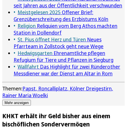
seit Jahren aus der Öffentlichkeit verschwunden
Meistgelesen 2025
Offener Brief:
Grenzüberschreitung des Erzbistums Köln
Religion
Reliquien vom Berg Athos machten
Station in Dollendorf
St. Pius öffnet Herz und Türen
Neues
Pfarrteam in Zollstock geht neue Wege
Hedwigsgarten
Ehrenamtliche pflegen
Refugium für Tiere und Pflanzen in Siegburg
Wallfahrt
Das Highlight für zwei Ründerother
Messdiener war der Dienst am Altar in Rom
Themen:
Papst
Roncalliplatz
Kölner Dreigestirn
Rainer Maria Woelki
Mehr anzeigen
KHKT erhält ihr Geld bisher aus einem
bischöflichen Sondervermögen