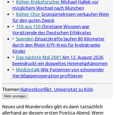
Kölner Krebsforscher
Michael Hallek vor
möglichem Wechsel nach München
Kölner Chor
Grüngürtelrosen verkaufen Wein
für den guten Zweck
150 aus 150
Christiane Woopen war
Vorsitzende des Deutschen Ethikrates
Spenden
Einsatzkräfte laufen 80 Kilometer
durch den Rhein-Erft-Kreis für krebskranke
Kinder
Das nächste Mal 2081
Am 12. August 2026
beeindruckt ein doppeltes Himmelsphänomen
Medizintalk
Wie Patienten von schonender
Herzklappenoperation profitieren
Themen:
Nahostkonflikt
Universität zu Köln
Mehr anzeigen
Neues und Wundervolles gibt es dann tatsächlich
allerhand an diesem ersten Poetica-Abend. Wenn