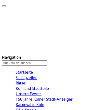
Mein KStA
Meine Artikel
Meine Region
Meine Newsletter
Mein KStA PLUS
Mein E-Paper
Navigation
Startseite
Schlagzeilen
Rätsel
Köln und Stadtteile
Unsere Events
150 Jahre Kölner Stadt-Anzeiger
Karneval in Köln