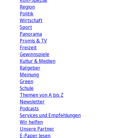
Köln-Spezial
Region
Politik
Wirtschaft
Sport
Panorama
Promis & TV
Freizeit
Gewinnspiele
Kultur & Medien
Ratgeber
Meinung
Green
Schule
Themen von A bis Z
Newsletter
Podcasts
Services und Empfehlungen
Wir helfen
Unsere Partner
E-Paper lesen