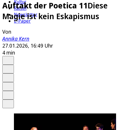
Kultur
Auftakt der Poetica 11
Diese
Rätsel
Magie ist kein Eskapismus
Newsletter
E-Paper
Von
Annika Kern
27.01.2026, 16:49 Uhr
4 min
Auf Google bevorzugen
Anhören
Schrift
Merken
Drucken
Teilen