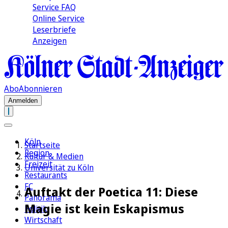
Service FAQ
Online Service
Leserbriefe
Anzeigen
Abo
Abonnieren
Anmelden
Köln
Startseite
Region
Kultur & Medien
Freizeit
Universität zu Köln
Restaurants
FC
Auftakt der Poetica 11: Diese
Panorama
Magie ist kein Eskapismus
Politik
Wirtschaft