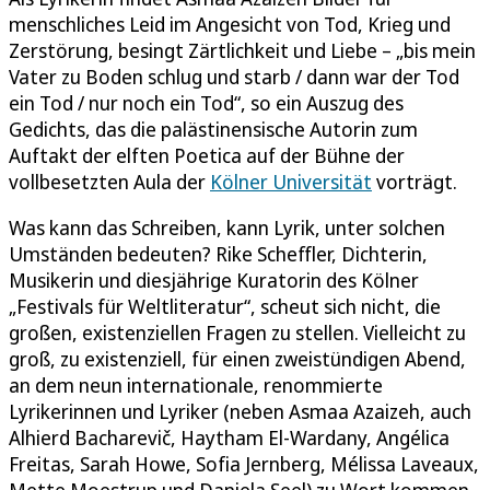
menschliches Leid im Angesicht von Tod, Krieg und
Zerstörung, besingt Zärtlichkeit und Liebe – „bis mein
Vater zu Boden schlug und starb / dann war der Tod
ein Tod / nur noch ein Tod“, so ein Auszug des
Gedichts, das die palästinensische Autorin zum
Auftakt der elften Poetica auf der Bühne der
vollbesetzten Aula der
Kölner Universität
vorträgt.
Was kann das Schreiben, kann Lyrik, unter solchen
Umständen bedeuten? Rike Scheffler, Dichterin,
Musikerin und diesjährige Kuratorin des Kölner
„Festivals für Weltliteratur“, scheut sich nicht, die
großen, existenziellen Fragen zu stellen. Vielleicht zu
groß, zu existenziell, für einen zweistündigen Abend,
an dem neun internationale, renommierte
Lyrikerinnen und Lyriker (neben Asmaa Azaizeh, auch
Alhierd Bacharevič, Haytham El-Wardany, Angélica
Freitas, Sarah Howe, Sofia Jernberg, Mélissa Laveaux,
Mette Moestrup und Daniela Seel) zu Wort kommen