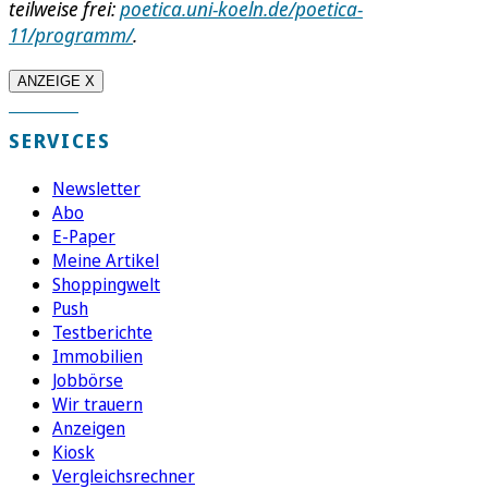
teilweise frei:
poetica.uni-koeln.de/poetica-
11/programm/
.
ANZEIGE X
SERVICES
Newsletter
Abo
E-Paper
Meine Artikel
Shoppingwelt
Push
Testberichte
Immobilien
Jobbörse
Wir trauern
Anzeigen
Kiosk
Vergleichsrechner