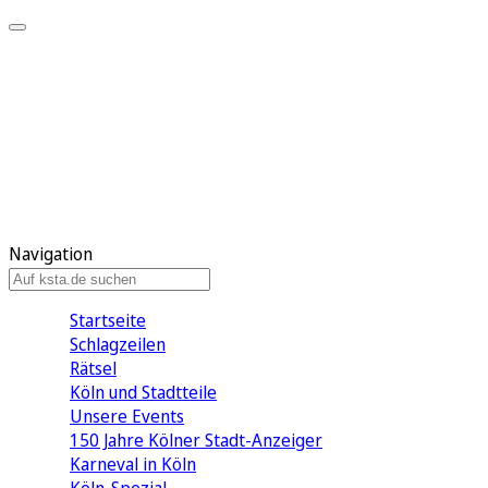
Mein KStA
Meine Artikel
Meine Region
Meine Newsletter
Mein KStA PLUS
Mein E-Paper
Navigation
Startseite
Schlagzeilen
Rätsel
Köln und Stadtteile
Unsere Events
150 Jahre Kölner Stadt-Anzeiger
Karneval in Köln