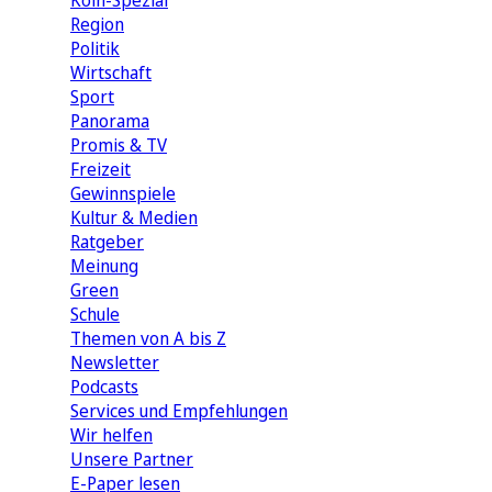
Köln-Spezial
Region
Politik
Wirtschaft
Sport
Panorama
Promis & TV
Freizeit
Gewinnspiele
Kultur & Medien
Ratgeber
Meinung
Green
Schule
Themen von A bis Z
Newsletter
Podcasts
Services und Empfehlungen
Wir helfen
Unsere Partner
E-Paper lesen