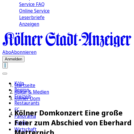
Service FAQ
Online Service
Leserbriefe
Anzeigen
Abo
Abonnieren
Anmelden
Köln
Startseite
Region
Kultur & Medien
Freizeit
Kölner Dom
Restaurants
FC
Kölner Domkonzert Eine große
Panorama
Feier zum Abschied von Eberhard
Politik
Wirtschaft
Metternich