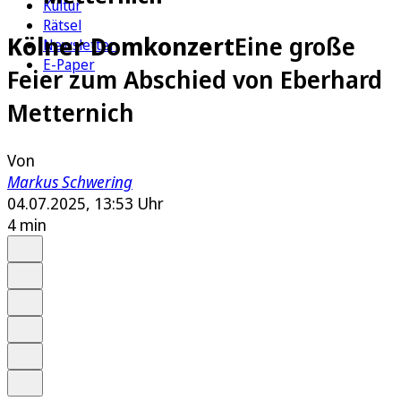
Kultur
Rätsel
Kölner Domkonzert
Eine große
Newsletter
E-Paper
Feier zum Abschied von Eberhard
Metternich
Von
Markus Schwering
04.07.2025, 13:53 Uhr
4 min
Auf Google bevorzugen
Anhören
Schrift
Merken
Drucken
Teilen