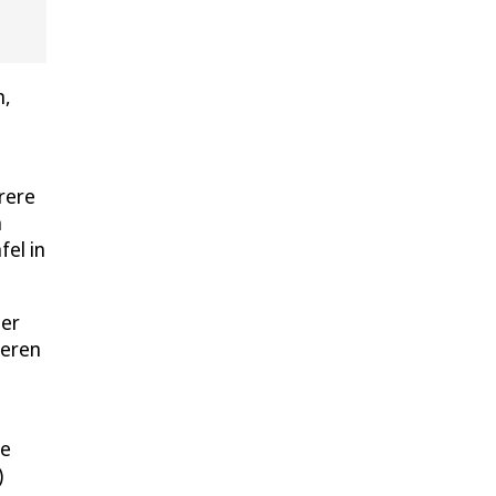
n,
rere
h
fel in
ber
neren
ne
)