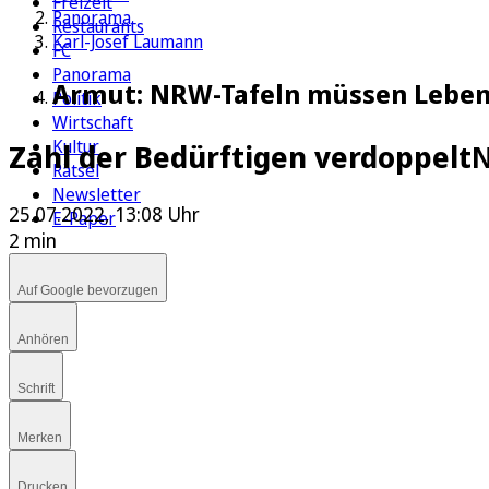
Freizeit
Panorama
Restaurants
Karl-Josef Laumann
FC
Panorama
Armut: NRW-Tafeln müssen Leben
Politik
Wirtschaft
Kultur
Zahl der Bedürftigen verdoppelt
N
Rätsel
Newsletter
25.07.2022, 13:08 Uhr
E-Paper
2 min
Auf Google bevorzugen
Anhören
Schrift
Merken
Drucken