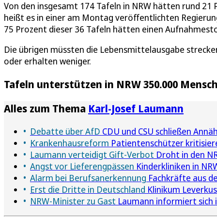
Von den insgesamt 174 Tafeln in NRW hätten rund 21
heißt es in einer am Montag veröffentlichten Regieru
75 Prozent dieser 36 Tafeln hätten einen Aufnahmest
Die übrigen müssten die Lebensmittelausgabe strecke
oder erhalten weniger.
Tafeln unterstützen in NRW 350.000 Mensc
Alles zum Thema
Karl-Josef Laumann
Debatte über AfD
CDU und CSU schließen Annähe
Krankenhausreform
Patientenschützer kritisie
Laumann verteidigt Gift-Verbot
Droht in den N
Angst vor Lieferengpässen
Kinderkliniken in N
Alarm bei Berufsanerkennung
Fachkräfte aus d
Erst die Dritte in Deutschland
Klinikum Leverkuse
NRW-Minister zu Gast
Laumann informiert sich 