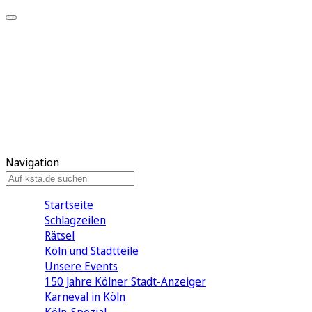
Mein KStA
Meine Artikel
Meine Region
Meine Newsletter
Mein KStA PLUS
Mein E-Paper
Navigation
Startseite
Schlagzeilen
Rätsel
Köln und Stadtteile
Unsere Events
150 Jahre Kölner Stadt-Anzeiger
Karneval in Köln