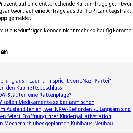
 Prozent auf eine entsprechende Kurzumfrage geantwor
ngsantwort auf eine Anfrage aus der FDP-Landtagsfrakti
opp gemeldet.
n: Die Bedürftigen können nicht mehr so häufig komme
hen
rung aus – Laumann spricht von „Nazi-Partei“
ren den Kabinettsbeschluss
RW-Städten eine Rattenplage?
RW sollen Medikamente selber anmischen
em Ausland fehlen, weil NRW-Behörden zu langsam sind
n feiert Eröffnung ihrer Kinderpalliativstation
in Mechernich über geplanten Kühlhaus-Neubau