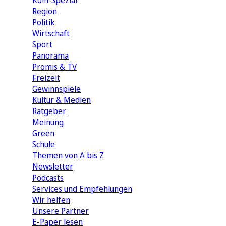
Köln-Spezial
Region
Politik
Wirtschaft
Sport
Panorama
Promis & TV
Freizeit
Gewinnspiele
Kultur & Medien
Ratgeber
Meinung
Green
Schule
Themen von A bis Z
Newsletter
Podcasts
Services und Empfehlungen
Wir helfen
Unsere Partner
E-Paper lesen