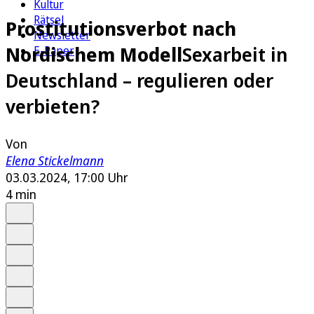
Kultur
Rätsel
Prostitutionsverbot nach
Newsletter
Nordischem Modell
Sexarbeit in
E-Paper
Deutschland – regulieren oder
verbieten?
Von
Elena Stickelmann
03.03.2024, 17:00 Uhr
4 min
Auf Google bevorzugen
Anhören
Schrift
Merken
Drucken
Teilen