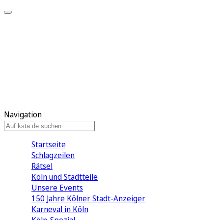
Mein KStA
Meine Artikel
Meine Region
Meine Newsletter
Mein KStA PLUS
Mein E-Paper
Navigation
Startseite
Schlagzeilen
Rätsel
Köln und Stadtteile
Unsere Events
150 Jahre Kölner Stadt-Anzeiger
Karneval in Köln