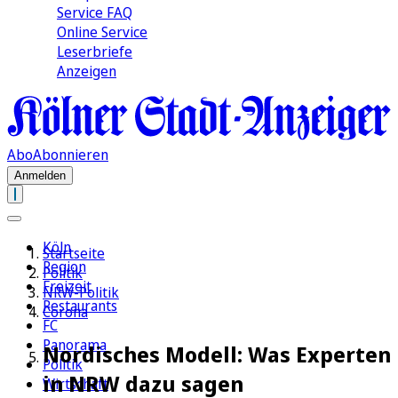
Service FAQ
Online Service
Leserbriefe
Anzeigen
Abo
Abonnieren
Anmelden
Köln
Startseite
Region
Politik
Freizeit
NRW-Politik
Restaurants
Corona
FC
Panorama
Nordisches Modell: Was Experten
Politik
in NRW dazu sagen
Wirtschaft