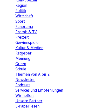
Köln-Spezial
Region
Politik
Wirtschaft
Sport
Panorama
Promis & TV
Freizeit
Gewinnspiele
Kultur & Medien
Ratgeber
Meinung
Green
Schule
Themen von A bis Z
Newsletter
Podcasts
Services und Empfehlungen
Wir helfen
Unsere Partner
E-Paper lesen