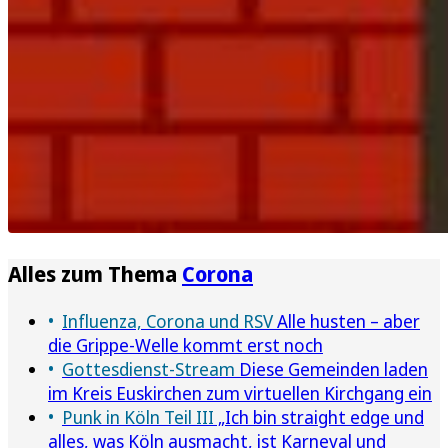
Alles zum Thema
Corona
Influenza, Corona und RSV
Alle husten – aber
die Grippe-Welle kommt erst noch
Gottesdienst-Stream
Diese Gemeinden laden
im Kreis Euskirchen zum virtuellen Kirchgang ein
Punk in Köln Teil III
„Ich bin straight edge und
alles, was Köln ausmacht, ist Karneval und