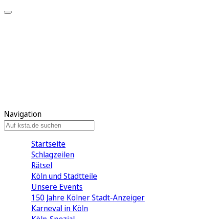
Mein KStA
Meine Artikel
Meine Region
Meine Newsletter
Mein KStA PLUS
Mein E-Paper
Navigation
Startseite
Schlagzeilen
Rätsel
Köln und Stadtteile
Unsere Events
150 Jahre Kölner Stadt-Anzeiger
Karneval in Köln