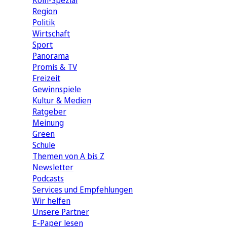
Köln-Spezial
Region
Politik
Wirtschaft
Sport
Panorama
Promis & TV
Freizeit
Gewinnspiele
Kultur & Medien
Ratgeber
Meinung
Green
Schule
Themen von A bis Z
Newsletter
Podcasts
Services und Empfehlungen
Wir helfen
Unsere Partner
E-Paper lesen