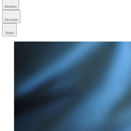
Merken
Drucken
Teilen