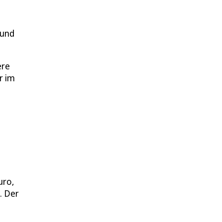
 und
re
r im
uro,
. Der