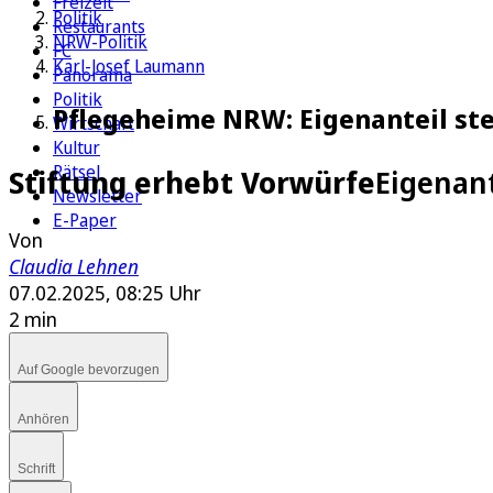
Freizeit
Politik
Restaurants
NRW-Politik
FC
Karl-Josef Laumann
Panorama
Politik
Pflegeheime NRW: Eigenanteil ste
Wirtschaft
Kultur
Rätsel
Stiftung erhebt Vorwürfe
Eigenant
Newsletter
E-Paper
Von
Claudia Lehnen
07.02.2025, 08:25 Uhr
2 min
Auf Google bevorzugen
Anhören
Schrift