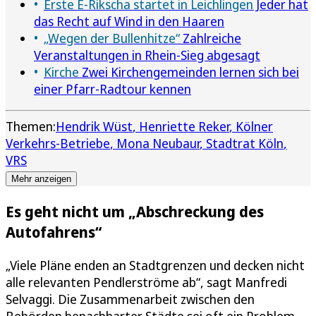
Erste E-Rikscha startet in Leichlingen
Jeder hat
das Recht auf Wind in den Haaren
„Wegen der Bullenhitze“
Zahlreiche
Veranstaltungen in Rhein-Sieg abgesagt
Kirche
Zwei Kirchengemeinden lernen sich bei
einer Pfarr-Radtour kennen
Themen:
Hendrik Wüst
Henriette Reker
Kölner
Verkehrs-Betriebe
Mona Neubaur
Stadtrat Köln
VRS
Mehr anzeigen
Es geht nicht um „Abschreckung des
Autofahrens“
„Viele Pläne enden an Stadtgrenzen und decken nicht
alle relevanten Pendlerströme ab“, sagt Manfredi
Selvaggi. Die Zusammenarbeit zwischen den
Behörden benachbarter Städte sei oft ein Problem.