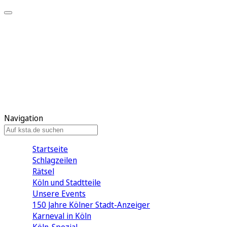
Mein KStA
Meine Artikel
Meine Region
Meine Newsletter
Mein KStA PLUS
Mein E-Paper
Navigation
Startseite
Schlagzeilen
Rätsel
Köln und Stadtteile
Unsere Events
150 Jahre Kölner Stadt-Anzeiger
Karneval in Köln