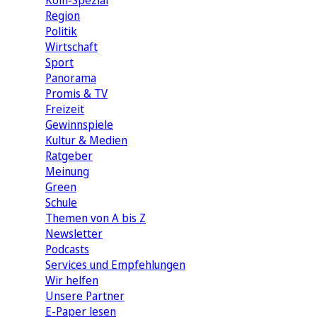
Köln-Spezial
Region
Politik
Wirtschaft
Sport
Panorama
Promis & TV
Freizeit
Gewinnspiele
Kultur & Medien
Ratgeber
Meinung
Green
Schule
Themen von A bis Z
Newsletter
Podcasts
Services und Empfehlungen
Wir helfen
Unsere Partner
E-Paper lesen