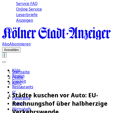
Service FAQ
Online Service
Leserbriefe
Anzeigen
Abo
Abonnieren
Anmelden
Köln
Startseite
Region
Politik
Freizeit
ADFC
Restaurants
FC
Städte kuschen vor Auto: EU-
Panorama
Rechnungshof über halbherzige
Politik
Wirtschaft
Verkehrswende