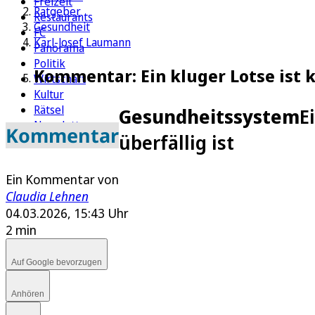
Freizeit
Ratgeber
Restaurants
Gesundheit
FC
Karl-Josef Laumann
Panorama
Politik
Kommentar: Ein kluger Lotse ist ke
Wirtschaft
Kultur
Rätsel
Gesundheitssystem
E
Newsletter
Kommentar
überfällig ist
E-Paper
Ein Kommentar von
Claudia Lehnen
04.03.2026, 15:43 Uhr
2 min
Auf Google bevorzugen
Anhören