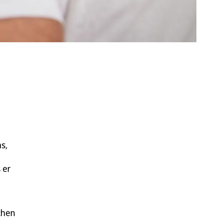
s,
 er
chen