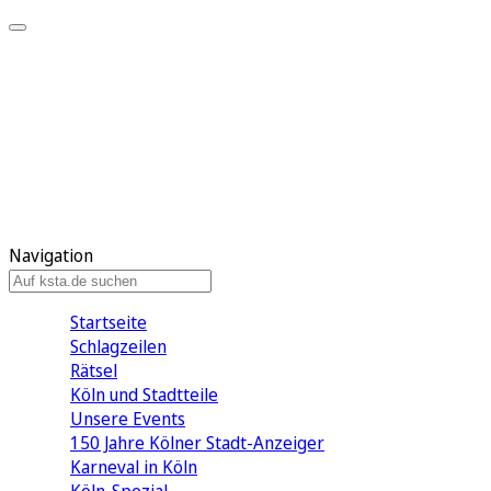
Mein KStA
Meine Artikel
Meine Region
Meine Newsletter
Mein KStA PLUS
Mein E-Paper
Navigation
Startseite
Schlagzeilen
Rätsel
Köln und Stadtteile
Unsere Events
150 Jahre Kölner Stadt-Anzeiger
Karneval in Köln