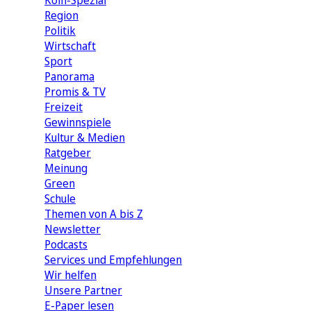
Köln-Spezial
Region
Politik
Wirtschaft
Sport
Panorama
Promis & TV
Freizeit
Gewinnspiele
Kultur & Medien
Ratgeber
Meinung
Green
Schule
Themen von A bis Z
Newsletter
Podcasts
Services und Empfehlungen
Wir helfen
Unsere Partner
E-Paper lesen