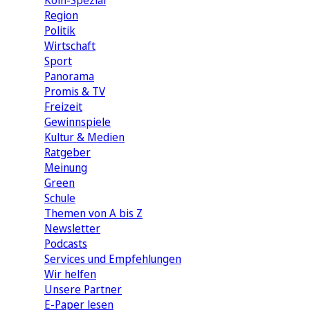
Köln-Spezial
Region
Politik
Wirtschaft
Sport
Panorama
Promis & TV
Freizeit
Gewinnspiele
Kultur & Medien
Ratgeber
Meinung
Green
Schule
Themen von A bis Z
Newsletter
Podcasts
Services und Empfehlungen
Wir helfen
Unsere Partner
E-Paper lesen