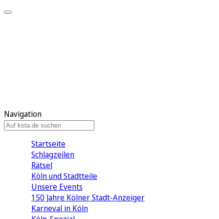
Mein KStA
Meine Artikel
Meine Region
Meine Newsletter
Mein KStA PLUS
Mein E-Paper
Navigation
Startseite
Schlagzeilen
Rätsel
Köln und Stadtteile
Unsere Events
150 Jahre Kölner Stadt-Anzeiger
Karneval in Köln