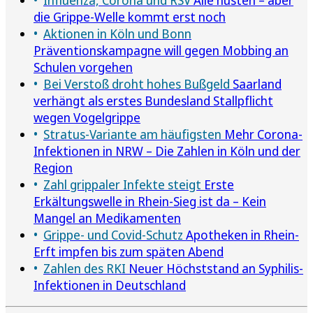
die Grippe-Welle kommt erst noch
Aktionen in Köln und Bonn
Präventionskampagne will gegen Mobbing an
Schulen vorgehen
Bei Verstoß droht hohes Bußgeld
Saarland
verhängt als erstes Bundesland Stallpflicht
wegen Vogelgrippe
Stratus-Variante am häufigsten
Mehr Corona-
Infektionen in NRW – Die Zahlen in Köln und der
Region
Zahl grippaler Infekte steigt
Erste
Erkältungswelle in Rhein-Sieg ist da – Kein
Mangel an Medikamenten
Grippe- und Covid-Schutz
Apotheken in Rhein-
Erft impfen bis zum späten Abend
Zahlen des RKI
Neuer Höchststand an Syphilis-
Infektionen in Deutschland