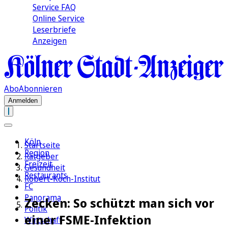
Service FAQ
Online Service
Leserbriefe
Anzeigen
Abo
Abonnieren
Anmelden
Köln
Startseite
Region
Ratgeber
Freizeit
Gesundheit
Restaurants
Robert-Koch-Institut
FC
Panorama
Zecken: So schützt man sich vor
Politik
einer FSME-Infektion
Wirtschaft