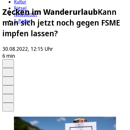
Kultur
Rätsel
Zecken im Wanderurlaub
Kann
Newsletter
man sich jetzt noch gegen FSME
E-Paper
impfen lassen?
30.08.2022, 12:15 Uhr
6 min
Auf Google bevorzugen
Anhören
Schrift
Merken
Drucken
Teilen