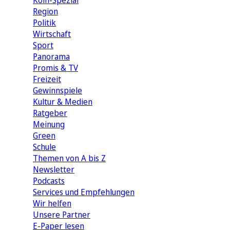
Köln-Spezial
Region
Politik
Wirtschaft
Sport
Panorama
Promis & TV
Freizeit
Gewinnspiele
Kultur & Medien
Ratgeber
Meinung
Green
Schule
Themen von A bis Z
Newsletter
Podcasts
Services und Empfehlungen
Wir helfen
Unsere Partner
E-Paper lesen