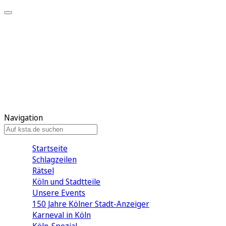
Mein KStA
Meine Artikel
Meine Region
Meine Newsletter
Mein KStA PLUS
Mein E-Paper
Navigation
Startseite
Schlagzeilen
Rätsel
Köln und Stadtteile
Unsere Events
150 Jahre Kölner Stadt-Anzeiger
Karneval in Köln