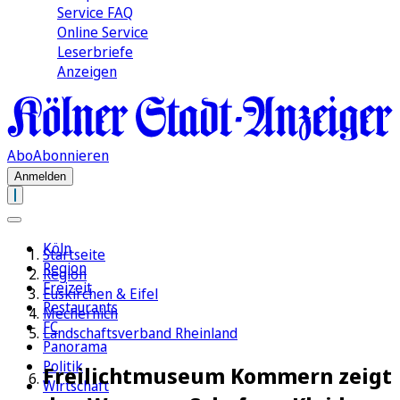
Service FAQ
Online Service
Leserbriefe
Anzeigen
Abo
Abonnieren
Anmelden
Köln
Startseite
Region
Region
Freizeit
Euskirchen & Eifel
Restaurants
Mechernich
FC
Landschaftsverband Rheinland
Panorama
Politik
Freilichtmuseum Kommern zeigt
Wirtschaft