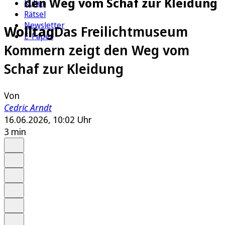
den Weg vom Schaf zur Kleidung
Kultur
Rätsel
Newsletter
Wolltag
Das Freilichtmuseum
E-Paper
Kommern zeigt den Weg vom
Schaf zur Kleidung
Von
Cedric Arndt
16.06.2026, 10:02 Uhr
3 min
Auf Google bevorzugen
Anhören
Schrift
Merken
Drucken
Teilen