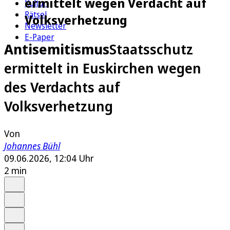
ermittelt wegen Verdacht auf
Kultur
Rätsel
Volksverhetzung
Newsletter
E-Paper
Antisemitismus
Staatsschutz
ermittelt in Euskirchen wegen
des Verdachts auf
Volksverhetzung
Von
Johannes Bühl
09.06.2026, 12:04 Uhr
2 min
Auf Google bevorzugen
Anhören
Schrift
Merken