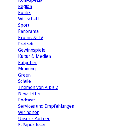
Köln-Spezial
Region
Politik
Wirtschaft
Sport
Panorama
Promis & TV
Freizeit
Gewinnspiele
Kultur & Medien
Ratgeber
Meinung
Green
Schule
Themen von A bis Z
Newsletter
Podcasts
Services und Empfehlungen
Wir helfen
Unsere Partner
E-Paper lesen