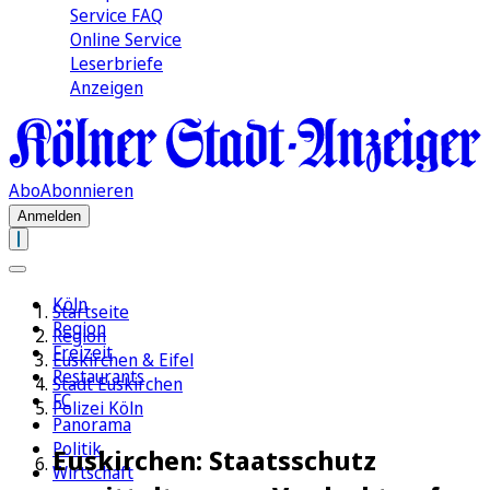
Service FAQ
Online Service
Leserbriefe
Anzeigen
Abo
Abonnieren
Anmelden
Köln
Startseite
Region
Region
Freizeit
Euskirchen & Eifel
Restaurants
Stadt Euskirchen
FC
Polizei Köln
Panorama
Politik
Euskirchen: Staatsschutz
Wirtschaft