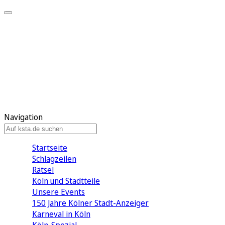
Mein KStA
Meine Artikel
Meine Region
Meine Newsletter
Mein KStA PLUS
Mein E-Paper
Navigation
Startseite
Schlagzeilen
Rätsel
Köln und Stadtteile
Unsere Events
150 Jahre Kölner Stadt-Anzeiger
Karneval in Köln