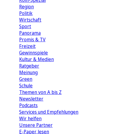
Köln-Spezial
Region
Politik
Wirtschaft
Sport
Panorama
Promis & TV
Freizeit
Gewinnspiele
Kultur & Medien
Ratgeber
Meinung
Green
Schule
Themen von A bis Z
Newsletter
Podcasts
Services und Empfehlungen
Wir helfen
Unsere Partner
E-Paper lesen