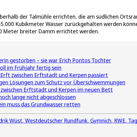
erhalb der Talmühle errichten, die am südlichen Ortsr
 165.000 Kubikmeter Wasser zurückgehalten werden könn
50 Meter breiter Damm errichtet werden.
rin gestorben – sie war Erich Pontos Tochter
oll im Frühjahr fertig sein
Erft zwischen Erftstadt und Kerpen passiert
stigen Lösungen zum Schutz vor Überschwemmungen
t zwischen Erftstadt und Kerpen im neuen Bett
noch lange nicht abgeschlossen
ein muss das Grundwasser retten
drik Wüst
Westdeutscher Rundfunk
Gymnich
RWE
Ta