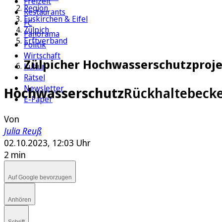
Freizeit
Region
Restaurants
Euskirchen & Eifel
FC
Zülpich
Panorama
Erftverband
Politik
Wirtschaft
Zülpicher Hochwasserschutzproje
Kultur
Rätsel
Newsletter
Hochwasserschutz
Rückhaltebecke
E-Paper
Von
Julia Reuß
02.10.2023, 12:03 Uhr
2 min
Auf Google bevorzugen
Anhören