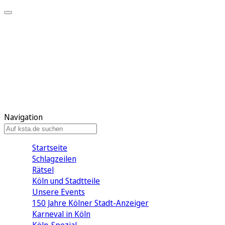
Mein KStA
Meine Artikel
Meine Region
Meine Newsletter
Mein KStA PLUS
Mein E-Paper
Navigation
Startseite
Schlagzeilen
Rätsel
Köln und Stadtteile
Unsere Events
150 Jahre Kölner Stadt-Anzeiger
Karneval in Köln