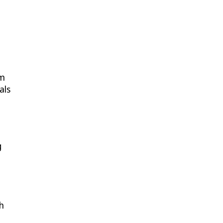
em
als
g
h