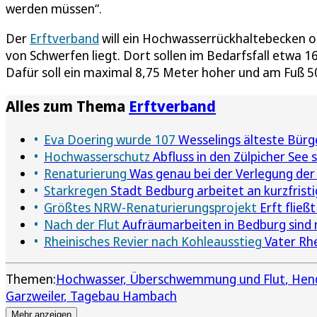
werden müssen“.
Der
Erftverband
will ein Hochwasserrückhaltebecken ob
von Schwerfen liegt. Dort sollen im Bedarfsfall etwa
Dafür soll ein maximal 8,75 Meter hoher und am Fuß 
Alles zum Thema
Erftverband
Eva Doering wurde 107
Wesselings älteste Bürge
Hochwasserschutz
Abfluss in den Zülpicher See s
Renaturierung
Was genau bei der Verlegung der 
Starkregen
Stadt Bedburg arbeitet an kurzfri
Größtes NRW-Renaturierungsprojekt
Erft fließ
Nach der Flut
Aufräumarbeiten in Bedburg sind 
Rheinisches Revier nach Kohleausstieg
Vater Rh
Themen:
Hochwasser, Überschwemmung und Flut
Hen
Garzweiler
Tagebau Hambach
Mehr anzeigen