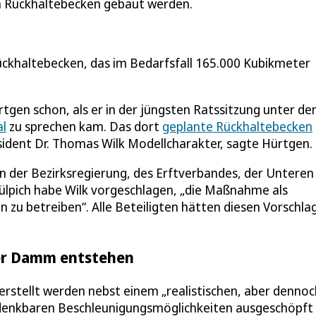
in Rückhaltebecken gebaut werden.
ckhaltebecken, das im Bedarfsfall 165.000 Kubikmeter
rtgen schon, als er in der jüngsten Ratssitzung unter d
l
zu sprechen kam. Das dort
geplante Rückhaltebecken
ent Dr. Thomas Wilk Modellcharakter, sagte Hürtgen.
 der Bezirksregierung, des Erftverbandes, der Unteren
ülpich habe Wilk vorgeschlagen, „die Maßnahme als
 zu betreiben“. Alle Beteiligten hätten diesen Vorschla
iter Damm entstehen
erstellt werden nebst einem „realistischen, aber dennoc
lle denkbaren Beschleunigungsmöglichkeiten ausgeschöpft