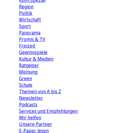
Köln-Spezial
Region
Politik
Wirtschaft
Sport
Panorama
Promis & TV
Freizeit
Gewinnspiele
Kultur & Medien
Ratgeber
Meinung
Green
Schule
Themen von A bis Z
Newsletter
Podcasts
Services und Empfehlungen
Wir helfen
Unsere Partner
E-Paper lesen