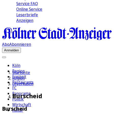
Service FAQ
Online Service
Leserbriefe
Anzeigen
Abo
Abonnieren
Anmelden
Köln
Region
Startseite
Freizeit
Region
Restaurants
Leverkusen
FC
Panorama
Burscheid
Politik
Wirtschaft
Burscheid
Kultur