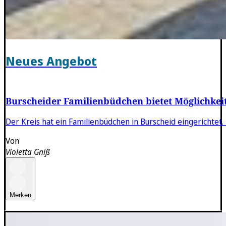
Neues Angebot
Burscheider Familienbüdchen bietet Möglichkei
Der Kreis hat ein Familienbüdchen in Burscheid eingerichtet.
Von
Violetta Gniß
Merken