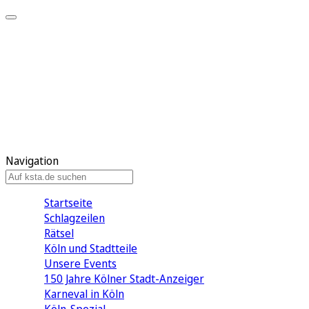
Mein KStA
Meine Artikel
Meine Region
Meine Newsletter
Mein KStA PLUS
Mein E-Paper
Navigation
Startseite
Schlagzeilen
Rätsel
Köln und Stadtteile
Unsere Events
150 Jahre Kölner Stadt-Anzeiger
Karneval in Köln