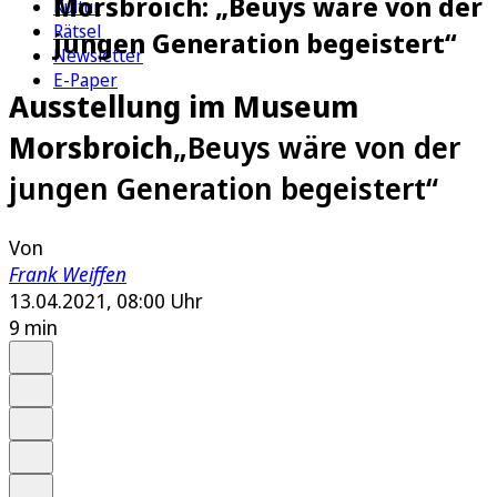
Morsbroich: „Beuys wäre von der
Kultur
Rätsel
jungen Generation begeistert“
Newsletter
E-Paper
Ausstellung im Museum
Morsbroich
„Beuys wäre von der
jungen Generation begeistert“
Von
Frank Weiffen
13.04.2021, 08:00 Uhr
9 min
Auf Google bevorzugen
Anhören
Schrift
Merken
Drucken