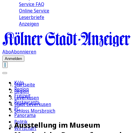
Service FAQ
Online Service
Leserbriefe
Anzeigen
Abo
Abonnieren
Anmelden
Köln
Startseite
Region
Region
Freizeit
Leverkusen
Restaurants
Stadt Leverkusen
FC
Schloss Morsbroich
Panorama
Politik
Ausstellung im Museum
Wirtschaft