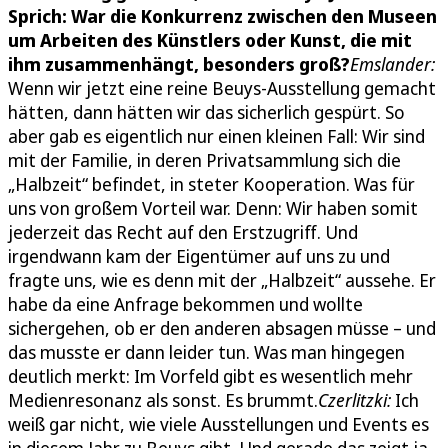
Sprich: War die Konkurrenz zwischen den Museen
um Arbeiten des Künstlers oder Kunst, die mit
ihm zusammenhängt, besonders groß?
Emslander:
Wenn wir jetzt eine reine Beuys-Ausstellung gemacht
hätten, dann hätten wir das sicherlich gespürt. So
aber gab es eigentlich nur einen kleinen Fall: Wir sind
mit der Familie, in deren Privatsammlung sich die
„Halbzeit“ befindet, in steter Kooperation. Was für
uns von großem Vorteil war. Denn: Wir haben somit
jederzeit das Recht auf den Erstzugriff. Und
irgendwann kam der Eigentümer auf uns zu und
fragte uns, wie es denn mit der „Halbzeit“ aussehe. Er
habe da eine Anfrage bekommen und wollte
sichergehen, ob er den anderen absagen müsse – und
das musste er dann leider tun. Was man hingegen
deutlich merkt: Im Vorfeld gibt es wesentlich mehr
Medienresonanz als sonst. Es brummt.
Czerlitzki:
Ich
weiß gar nicht, wie viele Ausstellungen und Events es
in diesem Jahr zu Beuys gibt. Und gerade das zeigt ja