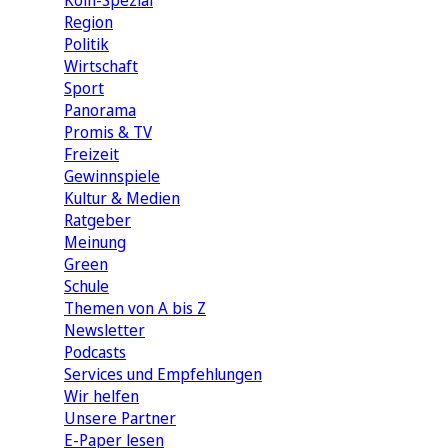
Köln-Spezial
Region
Politik
Wirtschaft
Sport
Panorama
Promis & TV
Freizeit
Gewinnspiele
Kultur & Medien
Ratgeber
Meinung
Green
Schule
Themen von A bis Z
Newsletter
Podcasts
Services und Empfehlungen
Wir helfen
Unsere Partner
E-Paper lesen