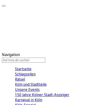
Mein KStA
Meine Artikel
Meine Region
Meine Newsletter
Mein KStA PLUS
Mein E-Paper
Navigation
Startseite
Schlagzeilen
Rätsel
Köln und Stadtteile
Unsere Events
150 Jahre Kölner Stadt-Anzeiger
Karneval in Köln