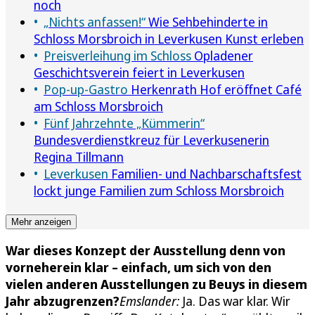
noch
„Nichts anfassen!“
Wie Sehbehinderte in
Schloss Morsbroich in Leverkusen Kunst erleben
Preisverleihung im Schloss
Opladener
Geschichtsverein feiert in Leverkusen
Pop-up-Gastro
Herkenrath Hof eröffnet Café
am Schloss Morsbroich
Fünf Jahrzehnte „Kümmerin“
Bundesverdienstkreuz für Leverkusenerin
Regina Tillmann
Leverkusen
Familien- und Nachbarschaftsfest
lockt junge Familien zum Schloss Morsbroich
Mehr anzeigen
War dieses Konzept der Ausstellung denn von
vorneherein klar – einfach, um sich von den
vielen anderen Ausstellungen zu Beuys in diesem
Jahr abzugrenzen?
Emslander:
Ja. Das war klar. Wir