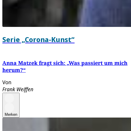
Serie „Corona-Kunst“
Anna Matzek fragt sich: „Was passiert um mich
herum?“
Von
Frank Weiffen
Merken