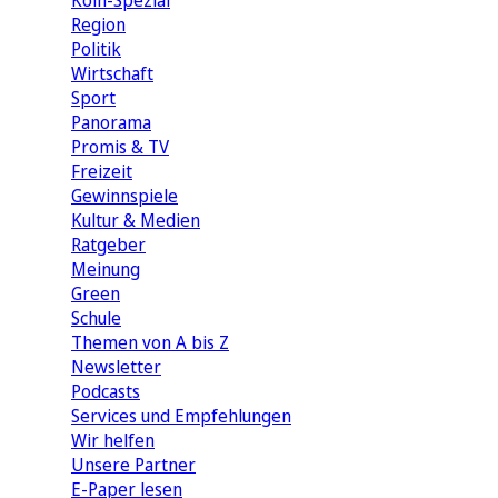
Köln-Spezial
Region
Politik
Wirtschaft
Sport
Panorama
Promis & TV
Freizeit
Gewinnspiele
Kultur & Medien
Ratgeber
Meinung
Green
Schule
Themen von A bis Z
Newsletter
Podcasts
Services und Empfehlungen
Wir helfen
Unsere Partner
E-Paper lesen