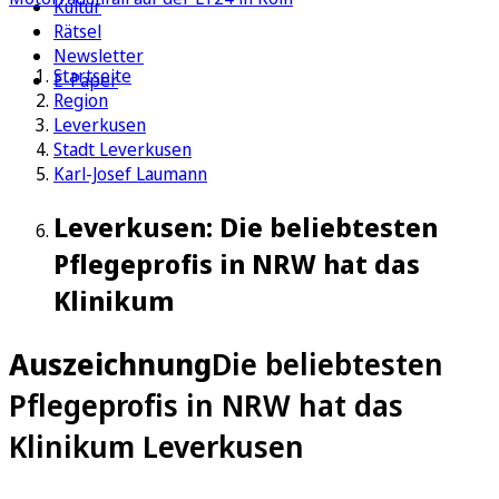
Kultur
Rätsel
Newsletter
Startseite
E-Paper
Region
Leverkusen
Stadt Leverkusen
Karl-Josef Laumann
Leverkusen: Die beliebtesten
Pflegeprofis in NRW hat das
Klinikum
Auszeichnung
Die beliebtesten
Pflegeprofis in NRW hat das
Klinikum Leverkusen