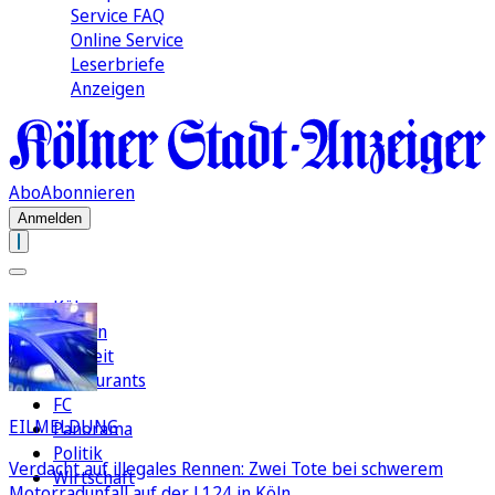
Service FAQ
Online Service
Leserbriefe
Anzeigen
Abo
Abonnieren
Anmelden
Köln
Region
Freizeit
Restaurants
FC
EILMELDUNG
Panorama
Politik
Verdacht auf illegales Rennen: Zwei Tote bei schwerem
Wirtschaft
Motorradunfall auf der L124 in Köln