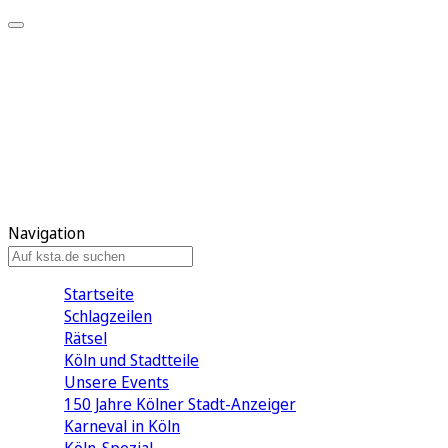
Mein KStA
Meine Artikel
Meine Region
Meine Newsletter
Mein KStA PLUS
Mein E-Paper
Navigation
Startseite
Schlagzeilen
Rätsel
Köln und Stadtteile
Unsere Events
150 Jahre Kölner Stadt-Anzeiger
Karneval in Köln