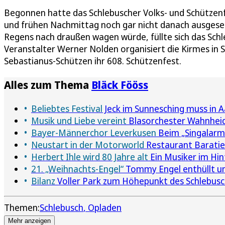
Begonnen hatte das Schlebuscher Volks- und Schützen
und frühen Nachmittag noch gar nicht danach ausgeseh
Regens nach draußen wagen würde, füllte sich das Sc
Veranstalter Werner Nolden organisiert die Kirmes in Sc
Sebastianus-Schützen ihr 608. Schützenfest.
Alles zum Thema
Bläck Fööss
Beliebtes Festival
Jeck im Sunnesching muss in 
Musik und Liebe vereint
Blasorchester Wahnhei
Bayer-Männerchor Leverkusen
Beim „Singalarm 
Neustart in der Motorworld
Restaurant Baratie 
Herbert Ihle wird 80 Jahre alt
Ein Musiker im Hi
21. „Weihnachts-Engel“
Tommy Engel enthüllt u
Bilanz
Voller Park zum Höhepunkt des Schlebusc
Themen:
Schlebusch
Opladen
Mehr anzeigen