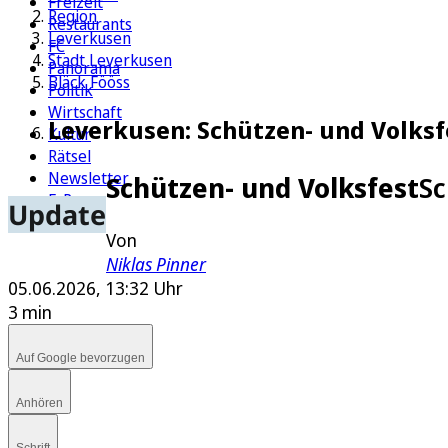
Freizeit
Region
Restaurants
Leverkusen
FC
Stadt Leverkusen
Panorama
Bläck Fööss
Politik
Wirtschaft
Leverkusen: Schützen- und Volksf
Kultur
Rätsel
Newsletter
Schützen- und Volksfest
Sc
E-Paper
Update
Von
Niklas Pinner
05.06.2026, 13:32 Uhr
3 min
Auf Google bevorzugen
Anhören