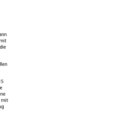
mann
mit
die
llen
15
de
ine
 mit
ug