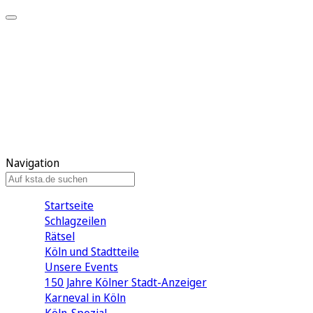
Mein KStA
Meine Artikel
Meine Region
Meine Newsletter
Mein KStA PLUS
Mein E-Paper
Navigation
Startseite
Schlagzeilen
Rätsel
Köln und Stadtteile
Unsere Events
150 Jahre Kölner Stadt-Anzeiger
Karneval in Köln