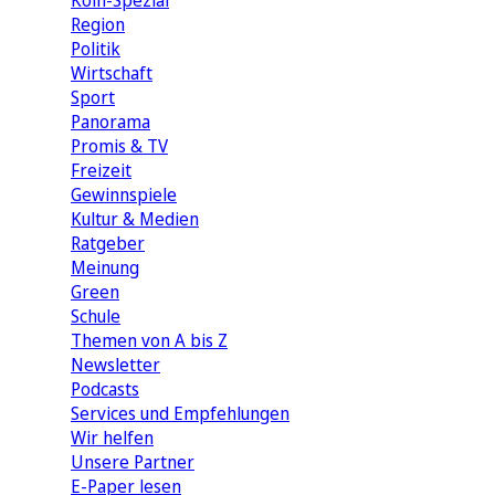
Köln-Spezial
Region
Politik
Wirtschaft
Sport
Panorama
Promis & TV
Freizeit
Gewinnspiele
Kultur & Medien
Ratgeber
Meinung
Green
Schule
Themen von A bis Z
Newsletter
Podcasts
Services und Empfehlungen
Wir helfen
Unsere Partner
E-Paper lesen