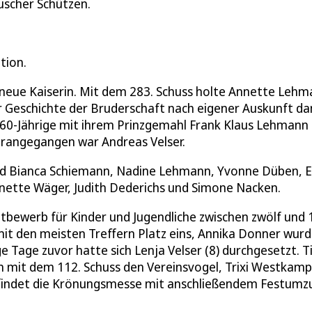
uscher Schützen.
tion.
 neue Kaiserin. Mit dem 283. Schuss holte Annette Leh
r Geschichte der Bruderschaft nach eigener Auskunft da
ie 60-Jährige mit ihrem Prinzgemahl Frank Klaus Lehmann 
vorangegangen war Andreas Velser.
sind Bianca Schiemann, Nadine Lehmann, Yvonne Düben, E
 Anette Wäger, Judith Dederichs und Simone Nacken.
tbewerb für Kinder und Jugendliche zwischen zwölf und 
mit den meisten Treffern Platz eins, Annika Donner wur
e Tage zuvor hatte sich Lenja Velser (8) durchgesetzt. T
 mit dem 112. Schuss den Vereinsvogel, Trixi Westkamp
findet die Krönungsmesse mit anschließendem Festumz