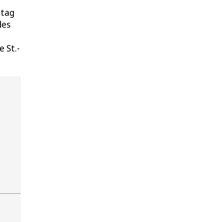
ttag
des
e St.-