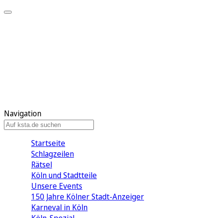
Mein KStA
Meine Artikel
Meine Region
Meine Newsletter
Mein KStA PLUS
Mein E-Paper
Navigation
Startseite
Schlagzeilen
Rätsel
Köln und Stadtteile
Unsere Events
150 Jahre Kölner Stadt-Anzeiger
Karneval in Köln