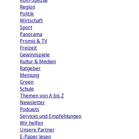
Köln-Spezial
Region
Politik
Wirtschaft
Sport
Panorama
Promis & TV
Freizeit
Gewinnspiele
Kultur & Medien
Ratgeber
Meinung
Green
Schule
Themen von A bis Z
Newsletter
Podcasts
Services und Empfehlungen
Wir helfen
Unsere Partner
E-Paper lesen