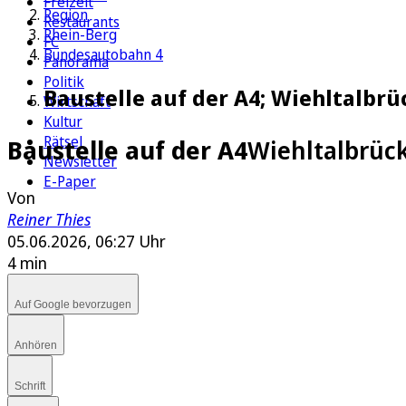
Freizeit
Region
Restaurants
Rhein-Berg
FC
Bundesautobahn 4
Panorama
Politik
Baustelle auf der A4; Wiehltalbr
Wirtschaft
Kultur
Rätsel
Baustelle auf der A4
Wiehltalbrüc
Newsletter
E-Paper
Von
Reiner Thies
05.06.2026, 06:27 Uhr
4 min
Auf Google bevorzugen
Anhören
Schrift