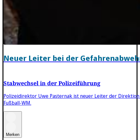
Neuer Leiter bei der Gefahrenabweh
Stabwechsel in der Polizeiführung
Polizeidirektor Uwe Pasternak ist neuer Leiter der Direkti
Fußball-WM.
Merken