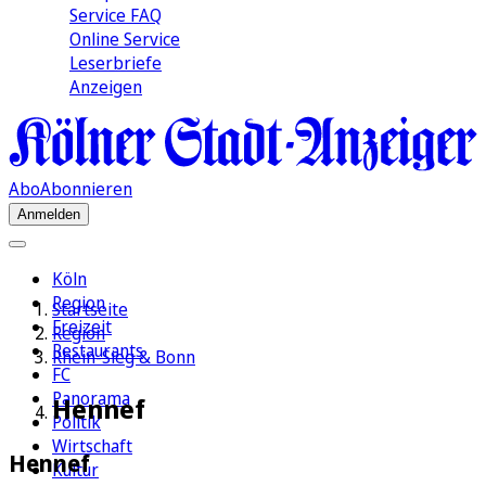
Service FAQ
Online Service
Leserbriefe
Anzeigen
Abo
Abonnieren
Anmelden
Köln
Region
Startseite
Freizeit
Region
Restaurants
Rhein-Sieg & Bonn
FC
Panorama
Hennef
Politik
Wirtschaft
Hennef
Kultur