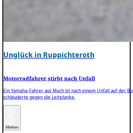
Unglück in Ruppichteroth
Motorradfahrer stirbt nach Unfall
Ein Yamaha-Fahrer aus Much ist nach einem Unfall auf der 
schleuderte gegen die Leitplanke.
Merken