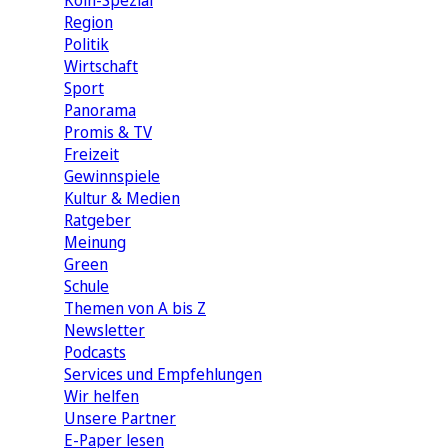
Köln-Spezial
Region
Politik
Wirtschaft
Sport
Panorama
Promis & TV
Freizeit
Gewinnspiele
Kultur & Medien
Ratgeber
Meinung
Green
Schule
Themen von A bis Z
Newsletter
Podcasts
Services und Empfehlungen
Wir helfen
Unsere Partner
E-Paper lesen