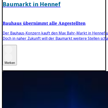
Baumarkt in Hennef
Bauhaus übernimmt alle Angestellten
Der Bauhaus-Konzern kauft den Max Bahr-Markt in Hennef und
Doch in naher Zukunft will der Baumarkt weitere Stellen sch
Merken