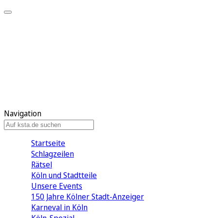
Mein KStA
Meine Artikel
Meine Region
Meine Newsletter
Mein KStA PLUS
Mein E-Paper
Navigation
Startseite
Schlagzeilen
Rätsel
Köln und Stadtteile
Unsere Events
150 Jahre Kölner Stadt-Anzeiger
Karneval in Köln