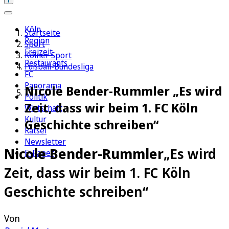
Köln
Startseite
Region
Sport
Freizeit
Kölner Sport
Restaurants
Fußball-Bundesliga
FC
Panorama
Nicole Bender-Rummler „Es wird
Politik
Zeit, dass wir beim 1. FC Köln
Wirtschaft
Kultur
Geschichte schreiben“
Rätsel
Newsletter
Nicole Bender-Rummler
„Es wird
E-Paper
Zeit, dass wir beim 1. FC Köln
Geschichte schreiben“
Von