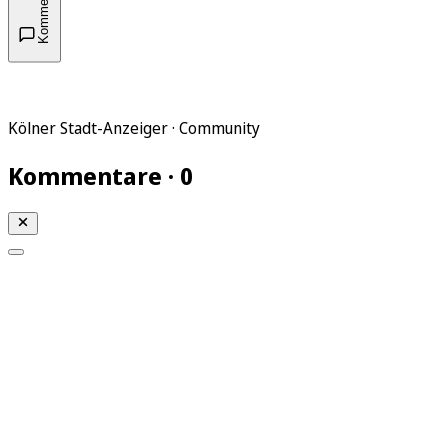
Kommentare
Kölner Stadt-Anzeiger · Community
Kommentare · 0
Mein KStA
Meine Artikel
Meine Region
Meine Newsletter
Mein KStA PLUS
Mein E-Paper