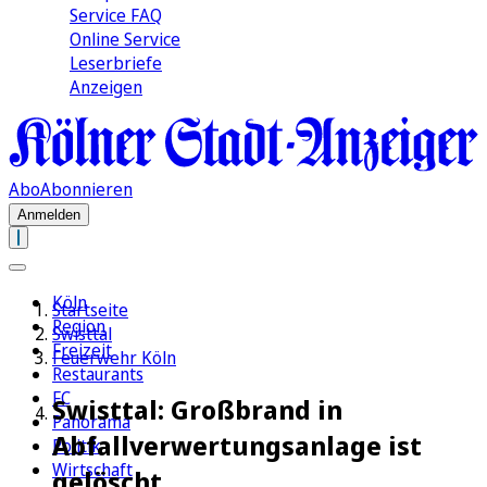
Service FAQ
Online Service
Leserbriefe
Anzeigen
Abo
Abonnieren
Anmelden
Köln
Startseite
Region
Swisttal
Freizeit
Feuerwehr Köln
Restaurants
FC
Swisttal: Großbrand in
Panorama
Abfallverwertungsanlage ist
Politik
Wirtschaft
gelöscht