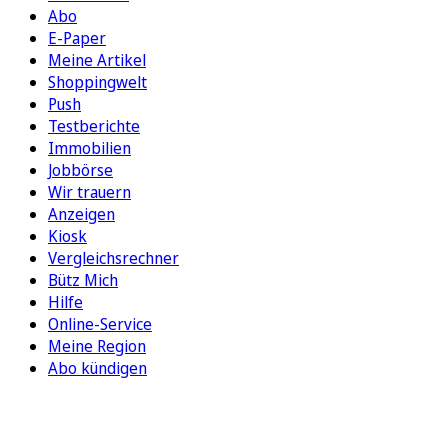
Abo
E-Paper
Meine Artikel
Shoppingwelt
Push
Testberichte
Immobilien
Jobbörse
Wir trauern
Anzeigen
Kiosk
Vergleichsrechner
Bütz Mich
Hilfe
Online-Service
Meine Region
Abo kündigen
FOLGEN SIE UNS
ENTDECKEN SIE UNSERE APP