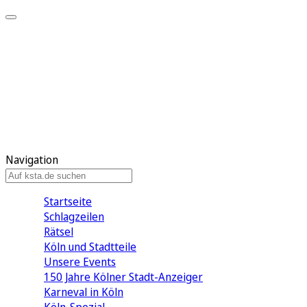
Mein KStA
Meine Artikel
Meine Region
Meine Newsletter
Mein KStA PLUS
Mein E-Paper
Navigation
Startseite
Schlagzeilen
Rätsel
Köln und Stadtteile
Unsere Events
150 Jahre Kölner Stadt-Anzeiger
Karneval in Köln