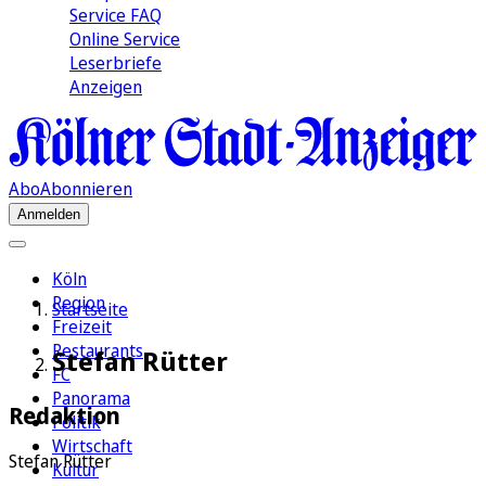
Service FAQ
Online Service
Leserbriefe
Anzeigen
Abo
Abonnieren
Anmelden
Köln
Region
Startseite
Freizeit
Restaurants
Stefan Rütter
FC
Panorama
Redaktion
Politik
Wirtschaft
Stefan Rütter
Kultur