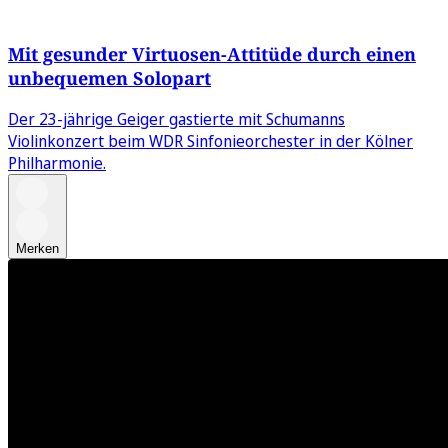
Mit gesunder Virtuosen-Attitüde durch einen
unbequemen Solopart
Der 23-jährige Geiger gastierte mit Schumanns
Violinkonzert beim WDR Sinfonieorchester in der Kölner
Philharmonie.
Merken