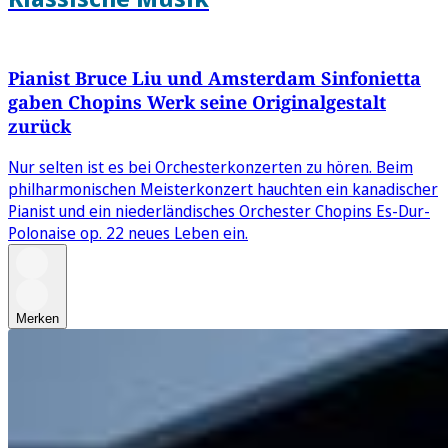
Pianist Bruce Liu und Amsterdam Sinfonietta
gaben Chopins Werk seine Originalgestalt
zurück
Nur selten ist es bei Orchesterkonzerten zu hören. Beim
philharmonischen Meisterkonzert hauchten ein kanadischer
Pianist und ein niederländisches Orchester Chopins Es-Dur-
Polonaise op. 22 neues Leben ein.
Merken