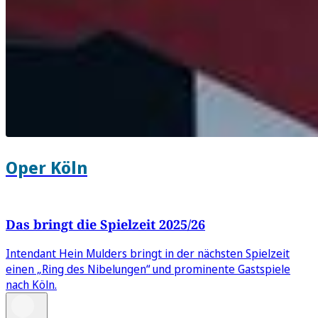
Oper Köln
Das bringt die Spielzeit 2025/26
Intendant Hein Mulders bringt in der nächsten Spielzeit
einen „Ring des Nibelungen“ und prominente Gastspiele
nach Köln.