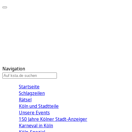
Mein KStA
Meine Artikel
Meine Region
Meine Newsletter
Mein KStA PLUS
Mein E-Paper
Navigation
Startseite
Schlagzeilen
Rätsel
Köln und Stadtteile
Unsere Events
150 Jahre Kölner Stadt-Anzeiger
Karneval in Köln