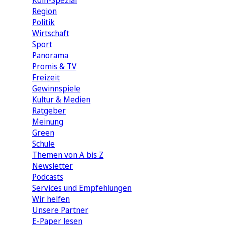
Köln-Spezial
Region
Politik
Wirtschaft
Sport
Panorama
Promis & TV
Freizeit
Gewinnspiele
Kultur & Medien
Ratgeber
Meinung
Green
Schule
Themen von A bis Z
Newsletter
Podcasts
Services und Empfehlungen
Wir helfen
Unsere Partner
E-Paper lesen