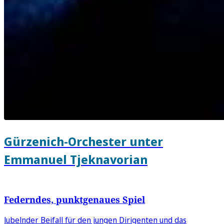
Gürzenich-Orchester unter
Emmanuel Tjeknavorian
Federndes, punktgenaues Spiel
Jubelnder Beifall für den jungen Dirigenten und das