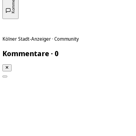
Kommentare
Kölner Stadt-Anzeiger · Community
Kommentare · 0
Mein KStA
Meine Artikel
Meine Region
Meine Newsletter
Mein KStA PLUS
Mein E-Paper