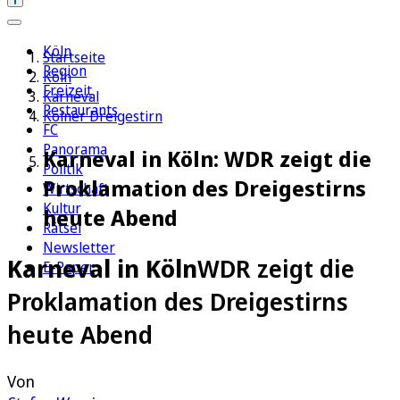
Köln
Startseite
Region
Köln
Freizeit
Karneval
Restaurants
Kölner Dreigestirn
FC
Panorama
Karneval in Köln: WDR zeigt die
Politik
Proklamation des Dreigestirns
Wirtschaft
Kultur
heute Abend
Rätsel
Newsletter
Karneval in Köln
WDR zeigt die
E-Paper
Proklamation des Dreigestirns
heute Abend
Von