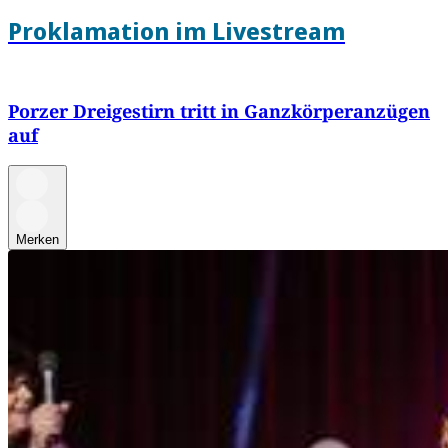
Proklamation im Livestream
Porzer Dreigestirn tritt in Ganzkörperanzügen
auf
Merken