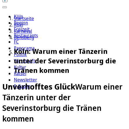
Köln
Startseite
Region
Köln
Freizeit
Karneval
Restaurants
Bensberg
FC
Panorama
Köln: Warum einer Tänzerin
Politik
unter der Severinstorburg die
Wirtschaft
Kultur
Tränen kommen
Rätsel
Newsletter
Unverhofftes Glück
Warum einer
E-Paper
Tänzerin unter der
Severinstorburg die Tränen
kommen