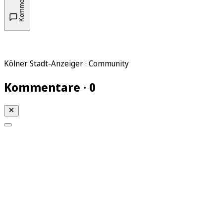
Kommentare
Kölner Stadt-Anzeiger · Community
Kommentare · 0
Mein KStA
Meine Artikel
Meine Region
Meine Newsletter
Mein KStA PLUS
Mein E-Paper