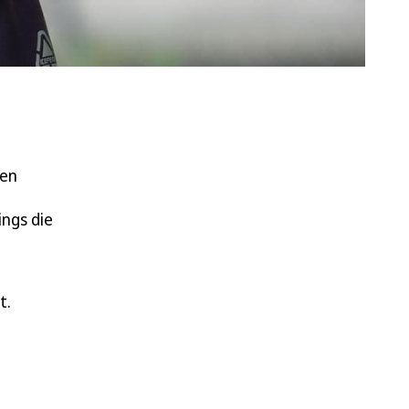
ren
ings die
t.