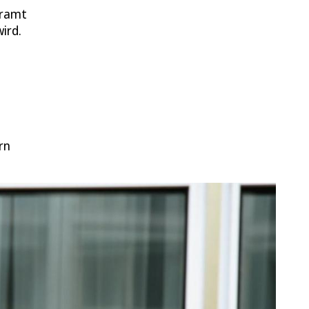
eramt
ird.
rn