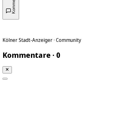
Kommentare
Kölner Stadt-Anzeiger · Community
Kommentare · 0
Mein KStA
Meine Artikel
Meine Region
Meine Newsletter
Mein KStA PLUS
Mein E-Paper