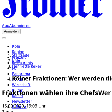
Abo
Abonnieren
Anmelden
Köln
Region
Startseite
Freizeit
Köln
Restaurants
Henriette Reker
FC
Panorama
Kölner Fraktionen: Wer werden die
Politik
Wirtschaft
Kultur
Fraktionen wählen ihre Chefs
Wer 
Rätsel
Newsletter
15.09.2020, 19:03 Uhr
E-Paper
3 min