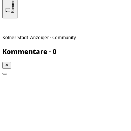
Kommentare
Kölner Stadt-Anzeiger · Community
Kommentare · 0
Mein KStA
Meine Artikel
Meine Region
Meine Newsletter
Mein KStA PLUS
Mein E-Paper