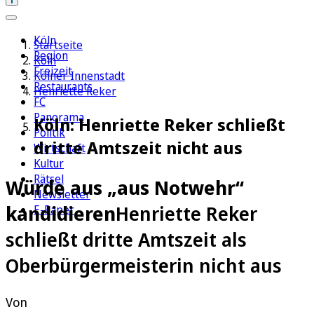
Köln
Startseite
Region
Köln
Freizeit
Kölner Innenstadt
Restaurants
Henriette Reker
FC
Panorama
Köln: Henriette Reker schließt
Politik
dritte Amtszeit nicht aus
Wirtschaft
Kultur
Rätsel
Würde aus „aus Notwehr“
Newsletter
kandidieren
Henriette Reker
E-Paper
schließt dritte Amtszeit als
Oberbürgermeisterin nicht aus
Von