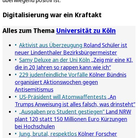
überwiegend positiv ist.
Digitalisierung war ein Kraftakt
Alles zum Thema
Universität zu Köln
Aktivist aus Überzeugung
Roland Schüler ist
neuer Lindenthaler Bezirksbürgermeister
Samy Deluxe an der Uni Köln
„Zeig mir eine KI,
die in 20 Jahren so rappen kann wie ich“
229 judenfeindliche Vorfälle
Kölner Bündnis
organisiert Aktionswochen gegen
Antisemitismus
US-Präsident will Atomwaffentests
„An
Trumps Anweisung ist alles falsch, was drinsteht“
„Ausgaben pro Student gestiegen“
Land NRW
plant 120 statt 150 Millionen Euro Kürzungen
bei Hochschulen
Jung, brutal, respektlos
Kölner Forscher