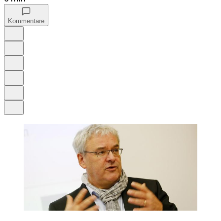
Kommentare
Auf Google bevorzugen
Anhören
Schrift
Merken
Drucken
Teilen