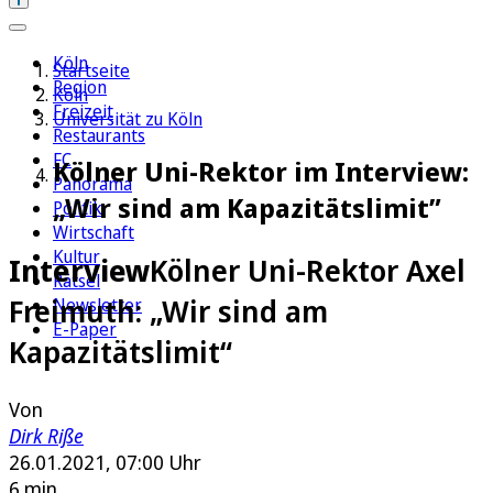
Köln
Startseite
Region
Köln
Freizeit
Universität zu Köln
Restaurants
FC
Kölner Uni-Rektor im Interview:
Panorama
„Wir sind am Kapazitätslimit”
Politik
Wirtschaft
Kultur
Interview
Kölner Uni-Rektor Axel
Rätsel
Freimuth: „Wir sind am
Newsletter
E-Paper
Kapazitätslimit“
Von
Dirk Riße
26.01.2021, 07:00 Uhr
6 min