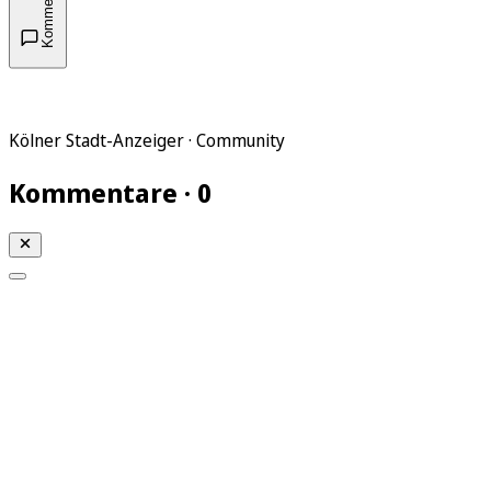
Kommentare
Kölner Stadt-Anzeiger · Community
Kommentare · 0
Mein KStA
Meine Artikel
Meine Region
Meine Newsletter
Mein KStA PLUS
Mein E-Paper