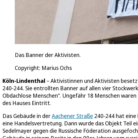
Das Banner der Aktivisten.
Copyright: Marius Ochs
Köln-Lindenthal
– Aktivistinnen und Aktivisten beset
240-244. Sie entrollten Banner auf allen vier Stockwer
Obdachlose Menschen“. Ungefähr 18 Menschen waren an 
des Hauses Eintritt.
Das Gebäude in der
Aachener Straße
240-244 hat eine 
eine Handelsvertretung. Dann wurde das Objekt Teil e
Sedelmayer gegen die Russische Föderation ausgefocht
Gebäude in seinem Besitz in den 90er-Jahren vom rus