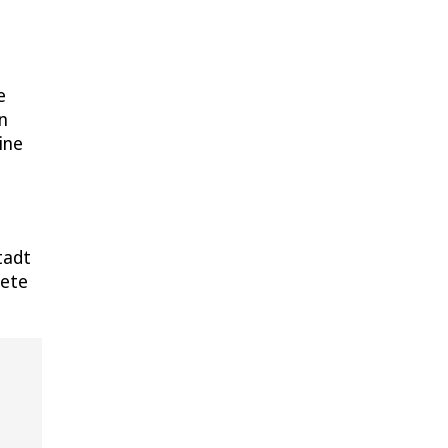
e
n
ine
tadt
tete