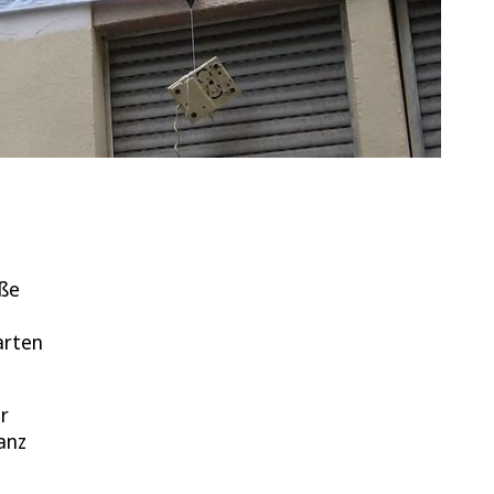
aße
arten
r
anz