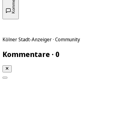
Kommentare
Kölner Stadt-Anzeiger · Community
Kommentare · 0
Mein KStA
Meine Artikel
Meine Region
Meine Newsletter
Mein KStA PLUS
Mein E-Paper