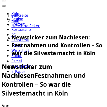
Köln
Startseite
Region
Köln
Freizeit
Henriette Reker
Restaurants
FC
Newsticker zum Nachlesen:
Panorama
Festnahmen und Kontrollen – So
Politik
Wirtschaft
war die Silvesternacht in Köln
Kultur
Rätsel
Newsticker zum
Newsletter
E-Paper
Nachlesen
Festnahmen und
Kontrollen – So war die
Silvesternacht in Köln
Von