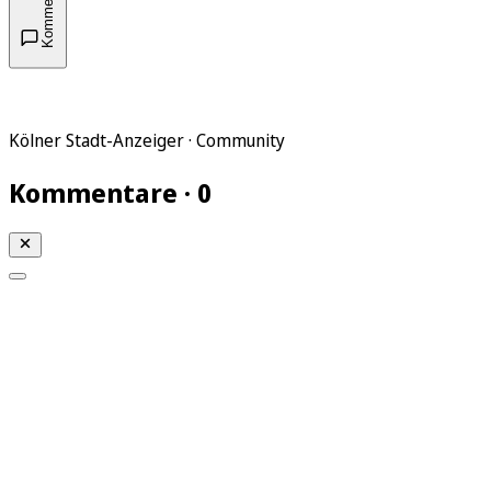
Kommentare
Kölner Stadt-Anzeiger · Community
Kommentare · 0
Mein KStA
Meine Artikel
Meine Region
Meine Newsletter
Mein KStA PLUS
Mein E-Paper