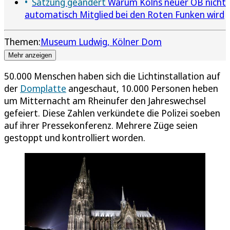
Satzung geändert
Warum Kölns neuer OB nicht
automatisch Mitglied bei den Roten Funken wird
Themen:
Museum Ludwig
Kölner Dom
Mehr anzeigen
50.000 Menschen haben sich die Lichtinstallation auf
der
Domplatte
angeschaut, 10.000 Personen heben
um Mitternacht am Rheinufer den Jahreswechsel
gefeiert. Diese Zahlen verkündete die Polizei soeben
auf ihrer Pressekonferenz. Mehrere Züge seien
gestoppt und kontrolliert worden.