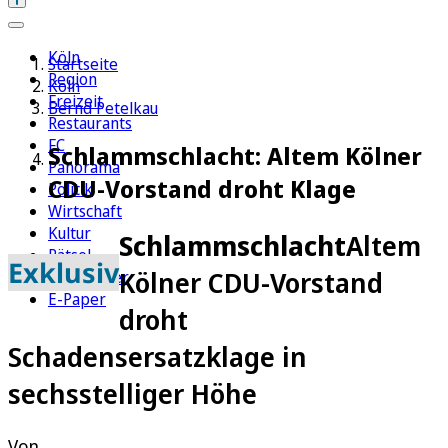
Köln
Startseite
Region
Köln
Freizeit
Bernd Petelkau
Restaurants
FC
Schlammschlacht: Altem Kölner
Panorama
CDU-Vorstand droht Klage
Politik
Wirtschaft
Kultur
Schlammschlacht
Altem
Rätsel
Exklusiv
Kölner CDU-Vorstand
Newsletter
E-Paper
droht
Schadensersatzklage in
sechsstelliger Höhe
Von