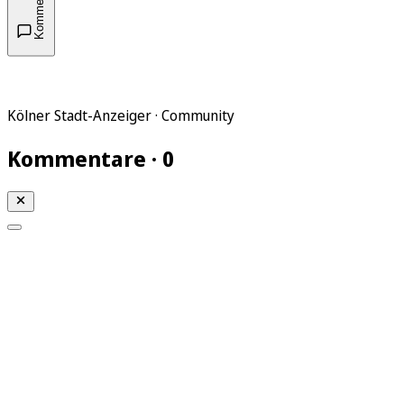
Kommentare
Kölner Stadt-Anzeiger · Community
Kommentare · 0
Mein KStA
Meine Artikel
Meine Region
Meine Newsletter
Mein KStA PLUS
Mein E-Paper