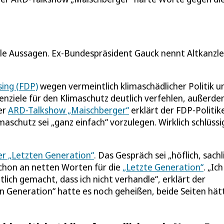
rile Aussagen. Ex-Bundespräsident Gauck nennt Altkanzle
ing (FDP)
wegen vermeintlich klimaschädlicher Politik u
enziele für den Klimaschutz deutlich verfehlen, außerd
er
ARD-Talkshow „Maischberger“
erklärt der FDP-Politik
chutz sei „ganz einfach“ vorzulegen. Wirklich schlüssig
er „Letzten Generation“
. Das Gespräch sei „höflich, sachl
chon an netten Worten für die
„Letzte Generation“
. „Ic
lich gemacht, dass ich nicht verhandle“, erklärt der
n Generation“ hatte es noch geheißen, beide Seiten hät