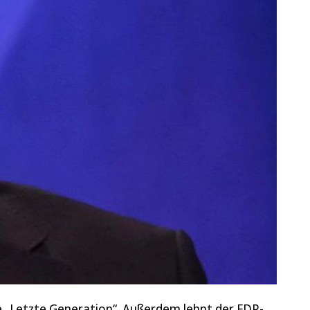
e „Letzte Generation“. Außerdem lehnt der FDP-