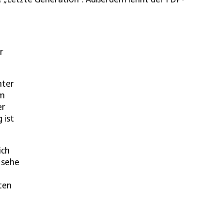
r
nter
em
er
 ist
ich
h sehe
ten