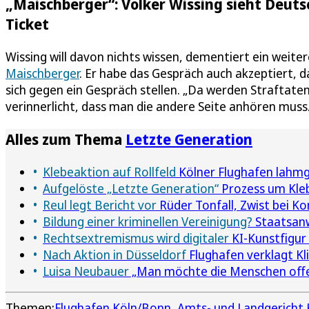
„Maischberger“: Volker Wissing sieht Deuts
Ticket
Wissing will davon nichts wissen, dementiert ein weit
Maischberger
. Er habe das Gespräch auch akzeptiert, 
sich gegen ein Gespräch stellen. „Da werden Straftaten
verinnerlicht, dass man die andere Seite anhören muss.
Alles zum Thema
Letzte Generation
Klebeaktion auf Rollfeld
Kölner Flughafen lahmg
Aufgelöste „Letzte Generation“
Prozess um Kle
Reul legt Bericht vor
Rüder Tonfall, Zwist bei Ko
Bildung einer kriminellen Vereinigung?
Staatsanw
Rechtsextremismus wird digitaler
KI-Kunstfigur
Nach Aktion in Düsseldorf
Flughafen verklagt Kl
Luisa Neubauer
„Man möchte die Menschen off
Themen:
Flughafen Köln/Bonn
Amts- und Landgericht 