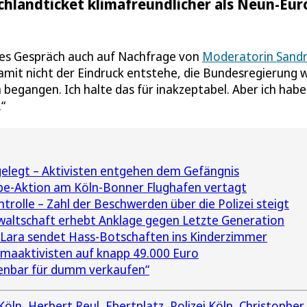
chlandticket klimafreundlicher als Neun-Eur
eres Gespräch auch auf Nachfrage von
Moderatorin Sand
damit nicht der Eindruck entstehe, die Bundesregierung 
 begangen. Ich halte das für inakzeptabel. Aber ich habe
“
elegt – Aktivisten entgehen dem Gefängnis
be-Aktion am Köln-Bonner Flughafen vertagt
ntrolle – Zahl der Beschwerden über die Polizei steigt
altschaft erhebt Anklage gegen Letzte Generation
 Lara sendet Hass-Botschaften ins Kinderzimmer
imaaktivisten auf knapp 49.000 Euro
enbar für dumm verkaufen“
Köln
Herbert Reul
Ebertplatz
Polizei Köln
Christopher