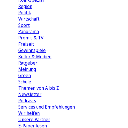
Köln-Spezial
Region
Politik
Wirtschaft
Sport
Panorama
Promis & TV
Freizeit
Gewinnspiele
Kultur & Medien
Ratgeber
Meinung
Green
Schule
Themen von A bis Z
Newsletter
Podcasts
Services und Empfehlungen
Wir helfen
Unsere Partner
E-Paper lesen