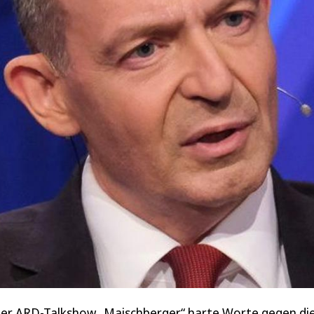
 der ARD-Talkshow „Maischberger“ harte Worte gegen di