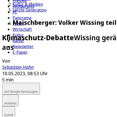
Freizeit
Kultur & Medien
Restaurants
Letzte Generation
FC
Panorama
Maischberger: Volker Wissing tei
Politik
Wirtschaft
Kultur
Klimaschutz-Debatte
Wissing gerä
Rätsel
aus
Newsletter
E-Paper
Von
Sebastian Hahn
10.05.2023, 08:53 Uhr
5 min
Auf Google bevorzugen
Anhören
Schrift