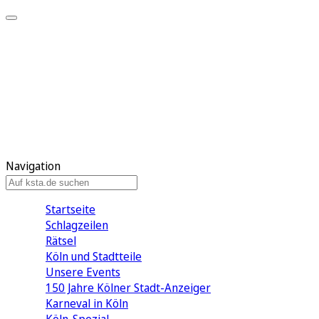
Mein KStA
Meine Artikel
Meine Region
Meine Newsletter
Mein KStA PLUS
Mein E-Paper
Navigation
Startseite
Schlagzeilen
Rätsel
Köln und Stadtteile
Unsere Events
150 Jahre Kölner Stadt-Anzeiger
Karneval in Köln