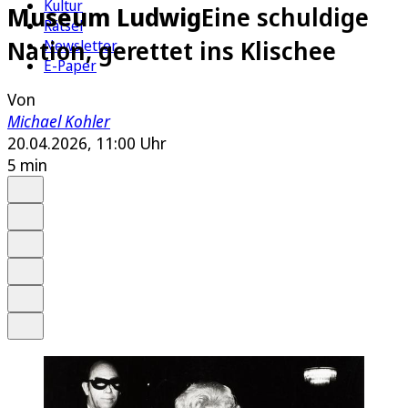
Kultur
Museum Ludwig
Eine schuldige
Rätsel
Nation, gerettet ins Klischee
Newsletter
E-Paper
Von
Michael Kohler
20.04.2026, 11:00 Uhr
5 min
Auf Google bevorzugen
Anhören
Schrift
Merken
Drucken
Teilen