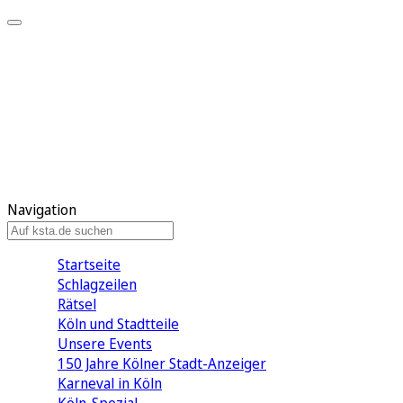
Mein KStA
Meine Artikel
Meine Region
Meine Newsletter
Mein KStA PLUS
Mein E-Paper
Navigation
Startseite
Schlagzeilen
Rätsel
Köln und Stadtteile
Unsere Events
150 Jahre Kölner Stadt-Anzeiger
Karneval in Köln