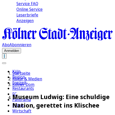
Service FAQ
Online Service
Leserbriefe
Anzeigen
Abo
Abonnieren
Anmelden
Köln
Startseite
Region
Kultur & Medien
Freizeit
Kölner Dom
Restaurants
FC
Museum Ludwig: Eine schuldige
Panorama
Nation, gerettet ins Klischee
Politik
Wirtschaft