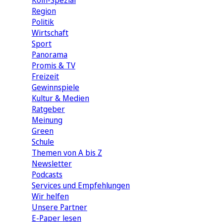
Köln-Spezial
Region
Politik
Wirtschaft
Sport
Panorama
Promis & TV
Freizeit
Gewinnspiele
Kultur & Medien
Ratgeber
Meinung
Green
Schule
Themen von A bis Z
Newsletter
Podcasts
Services und Empfehlungen
Wir helfen
Unsere Partner
E-Paper lesen