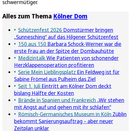
schwermütiger.
Alles zum Thema
Kölner Dom
Schützenfest 2026
Domstürmer bringen
„Sunnesching“ auf das Hilgener Schützenfest
150 aus 150
Barbara Schock-Werner war die
erste Frau an der Spitze der Dombauhütte
Medizintalk
Wie Patienten von schonender
Herzklappenoperation profitieren
Serie Mein Lieblingsplatz
Ein Feldweg ist für
Sabine Frömel aus Pulheim das Ziel
Seit 1. Juli
Eintritt am Kölner Dom deckt
bislang Hälfte der Kosten
Brände in Spanien und Frankreich
„Wir stehen
mit Angst auf und gehen mit ihr schlafen“
Römisch-Germanisches Museum in Köln
Züblin
bekommt Sanierungsauftrag – aber neuer
Zeitplan unklar