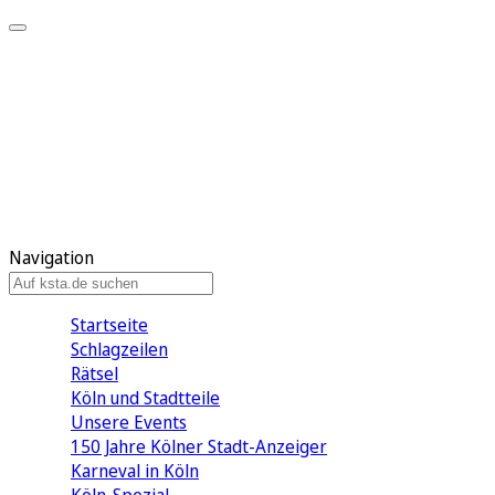
Mein KStA
Meine Artikel
Meine Region
Meine Newsletter
Mein KStA PLUS
Mein E-Paper
Navigation
Startseite
Schlagzeilen
Rätsel
Köln und Stadtteile
Unsere Events
150 Jahre Kölner Stadt-Anzeiger
Karneval in Köln