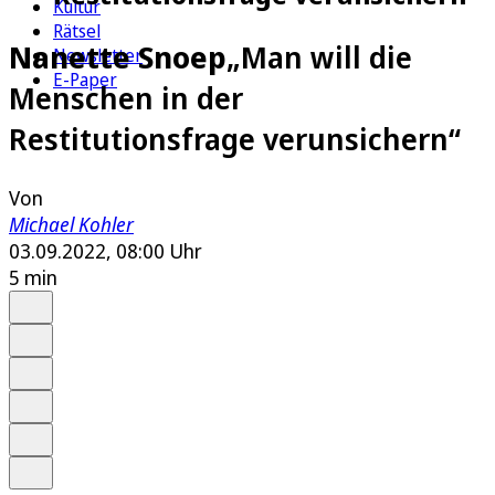
Kultur
Rätsel
Nanette Snoep
„Man will die
Newsletter
E-Paper
Menschen in der
Restitutionsfrage verunsichern“
Von
Michael Kohler
03.09.2022, 08:00 Uhr
5 min
Auf Google bevorzugen
Anhören
Schrift
Merken
Drucken
Teilen