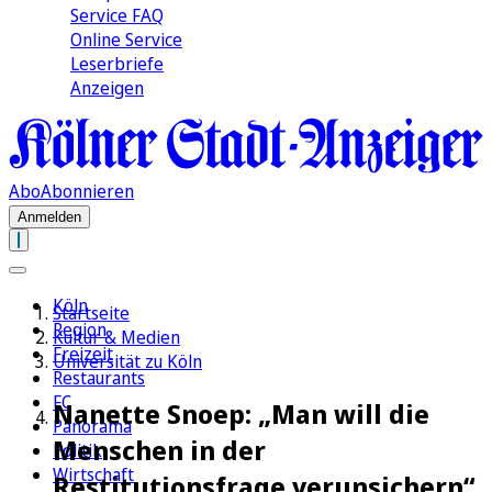
Service FAQ
Online Service
Leserbriefe
Anzeigen
Abo
Abonnieren
Anmelden
Köln
Startseite
Region
Kultur & Medien
Freizeit
Universität zu Köln
Restaurants
FC
Nanette Snoep: „Man will die
Panorama
Menschen in der
Politik
Wirtschaft
Restitutionsfrage verunsichern“