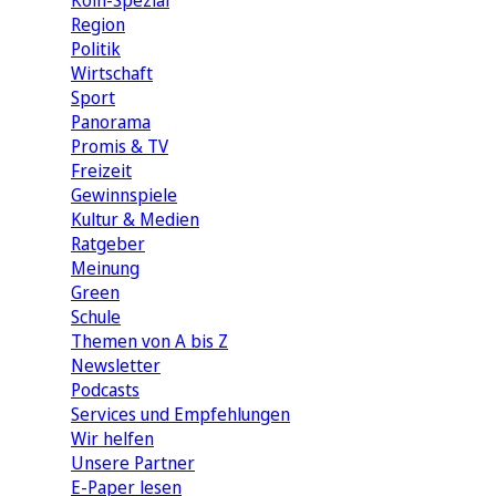
Köln-Spezial
Region
Politik
Wirtschaft
Sport
Panorama
Promis & TV
Freizeit
Gewinnspiele
Kultur & Medien
Ratgeber
Meinung
Green
Schule
Themen von A bis Z
Newsletter
Podcasts
Services und Empfehlungen
Wir helfen
Unsere Partner
E-Paper lesen