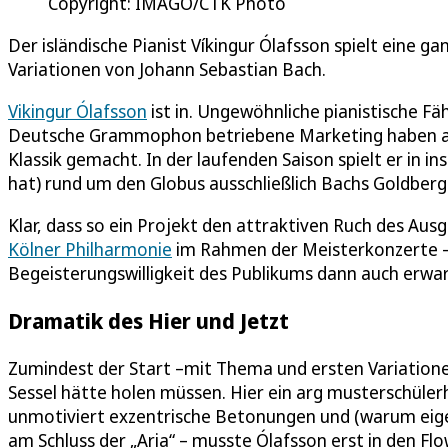
Copyright: IMAGO/CTK Photo
Der isländische Pianist Víkingur Ólafsson spielt eine g
Variationen von Johann Sebastian Bach.
Vikingur Ólafsson
ist in. Ungewöhnliche pianistische F
Deutsche Grammophon betriebene Marketing haben aus
Klassik gemacht. In der laufenden Saison spielt er in 
hat) rund um den Globus ausschließlich Bachs Goldberg
Klar, dass so ein Projekt den attraktiven Ruch des Ausg
Kölner Philharmonie
im Rahmen der Meisterkonzerte –
Begeisterungswilligkeit des Publikums dann auch erwar
Dramatik des Hier und Jetzt
Zumindest der Start –mit Thema und ersten Variationen
Sessel hätte holen müssen. Hier ein arg musterschülerh
unmotiviert exzentrische Betonungen und (warum eigen
am Schluss der „Aria“ – musste Ólafsson erst in den F