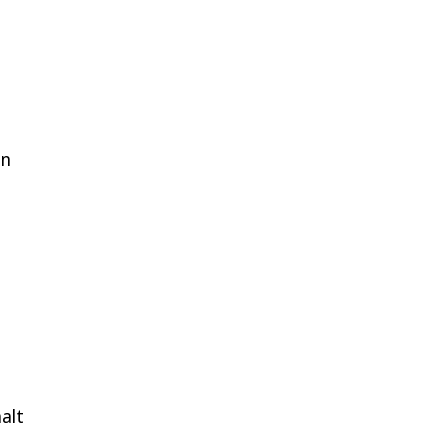
en
alt