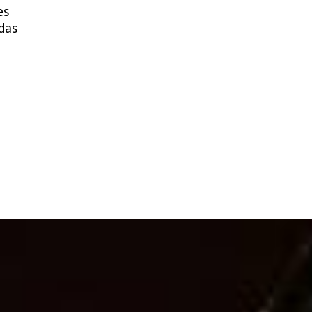
es
 das