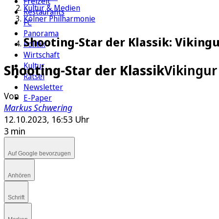
Freizeit
Kultur & Medien
Restaurants
Kölner Philharmonie
FC
Panorama
Shooting-Star der Klassik: Viking
Politik
Wirtschaft
Kultur
Shooting-Star der Klassik
Vikingur
Rätsel
Newsletter
Von
E-Paper
Markus Schwering
12.10.2023, 16:53 Uhr
3 min
Auf Google bevorzugen
Anhören
Schrift