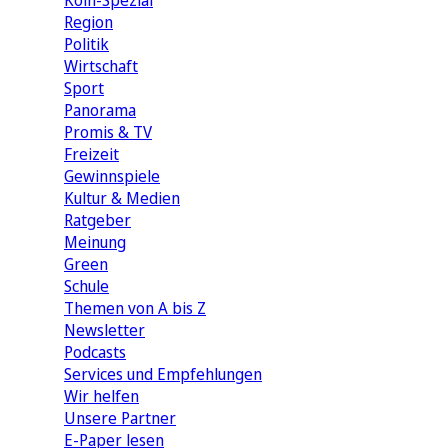
Köln-Spezial
Region
Politik
Wirtschaft
Sport
Panorama
Promis & TV
Freizeit
Gewinnspiele
Kultur & Medien
Ratgeber
Meinung
Green
Schule
Themen von A bis Z
Newsletter
Podcasts
Services und Empfehlungen
Wir helfen
Unsere Partner
E-Paper lesen