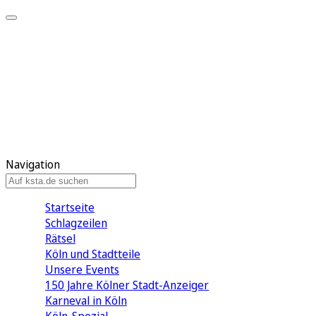
Mein KStA
Meine Artikel
Meine Region
Meine Newsletter
Mein KStA PLUS
Mein E-Paper
Navigation
Startseite
Schlagzeilen
Rätsel
Köln und Stadtteile
Unsere Events
150 Jahre Kölner Stadt-Anzeiger
Karneval in Köln