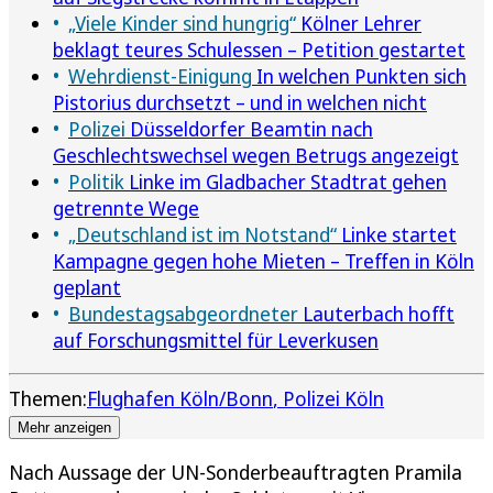
„Viele Kinder sind hungrig“
Kölner Lehrer
beklagt teures Schulessen – Petition gestartet
Wehrdienst-Einigung
In welchen Punkten sich
Pistorius durchsetzt – und in welchen nicht
Polizei
Düsseldorfer Beamtin nach
Geschlechtswechsel wegen Betrugs angezeigt
Politik
Linke im Gladbacher Stadtrat gehen
getrennte Wege
„Deutschland ist im Notstand“
Linke startet
Kampagne gegen hohe Mieten – Treffen in Köln
geplant
Bundestagsabgeordneter
Lauterbach hofft
auf Forschungsmittel für Leverkusen
Themen:
Flughafen Köln/Bonn
Polizei Köln
Mehr anzeigen
Nach Aussage der UN-Sonderbeauftragten Pramila