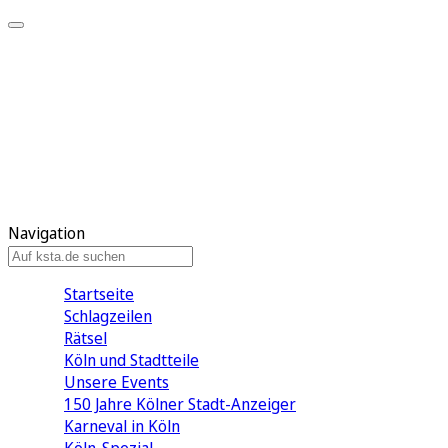
Mein KStA
Meine Artikel
Meine Region
Meine Newsletter
Mein KStA PLUS
Mein E-Paper
Navigation
Startseite
Schlagzeilen
Rätsel
Köln und Stadtteile
Unsere Events
150 Jahre Kölner Stadt-Anzeiger
Karneval in Köln