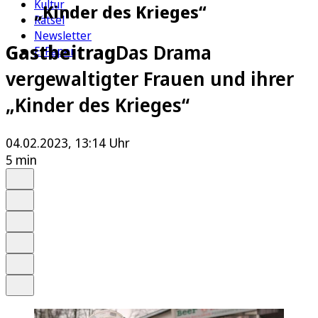
Kultur
„Kinder des Krieges“
Rätsel
Newsletter
Gastbeitrag
Das Drama
E-Paper
vergewaltigter Frauen und ihrer
„Kinder des Krieges“
04.02.2023, 13:14 Uhr
5 min
Auf Google bevorzugen
Anhören
Schrift
Merken
Drucken
Teilen