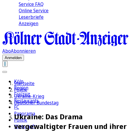
Service FAQ
Online Service
Leserbriefe
Anzeigen
Abo
Abonnieren
Anmelden
Köln
Startseite
Region
Politik
Freizeit
Ukraine-Krieg
Restaurants
Deutscher Bundestag
FC
Panorama
Ukraine: Das Drama
Politik
vergewaltigter Frauen und ihrer
Wirtschaft