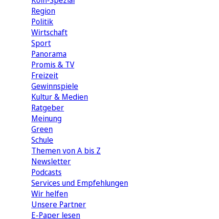
Köln-Spezial
Region
Politik
Wirtschaft
Sport
Panorama
Promis & TV
Freizeit
Gewinnspiele
Kultur & Medien
Ratgeber
Meinung
Green
Schule
Themen von A bis Z
Newsletter
Podcasts
Services und Empfehlungen
Wir helfen
Unsere Partner
E-Paper lesen