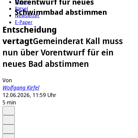
Vorentwurf für neues
Kultur
Rätsel
Schwimmbad abstimmen
Newsletter
E-Paper
Entscheidung
vertagt
Gemeinderat Kall muss
nun über Vorentwurf für ein
neues Bad abstimmen
Von
Wolfgang Kirfel
12.06.2026, 11:59 Uhr
5 min
Auf Google bevorzugen
Anhören
Schrift
Merken