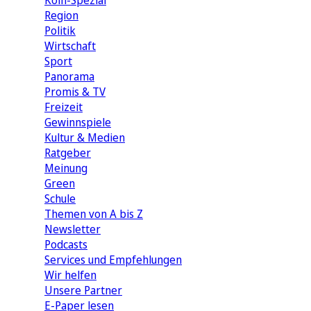
Köln-Spezial
Region
Politik
Wirtschaft
Sport
Panorama
Promis & TV
Freizeit
Gewinnspiele
Kultur & Medien
Ratgeber
Meinung
Green
Schule
Themen von A bis Z
Newsletter
Podcasts
Services und Empfehlungen
Wir helfen
Unsere Partner
E-Paper lesen