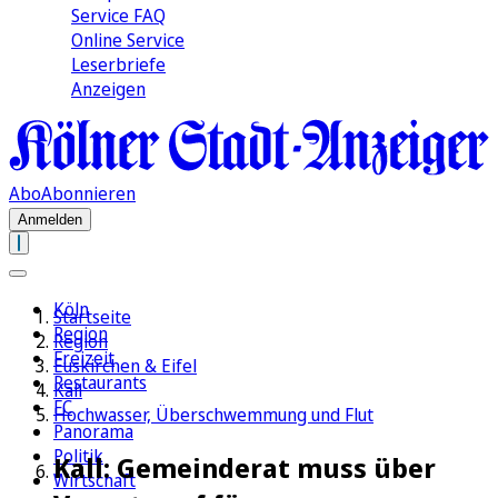
Service FAQ
Online Service
Leserbriefe
Anzeigen
Abo
Abonnieren
Anmelden
Köln
Startseite
Region
Region
Freizeit
Euskirchen & Eifel
Restaurants
Kall
FC
Hochwasser, Überschwemmung und Flut
Panorama
Politik
Kall: Gemeinderat muss über
Wirtschaft