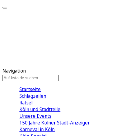
Mein KStA
Meine Artikel
Meine Region
Meine Newsletter
Mein KStA PLUS
Mein E-Paper
Navigation
Startseite
Schlagzeilen
Rätsel
Köln und Stadtteile
Unsere Events
150 Jahre Kölner Stadt-Anzeiger
Karneval in Köln