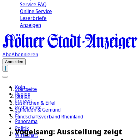
Service FAQ
Online Service
Leserbriefe
Anzeigen
Abo
Abonnieren
Anmelden
Köln
Startseite
Region
Region
Freizeit
Euskirchen & Eifel
Restaurants
Schleiden & Gemünd
FC
Landschaftsverband Rheinland
Panorama
Politik
Vogelsang: Ausstellung zeigt
Wirtschaft