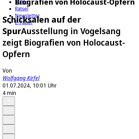
Biografien von Holocaust-Opfern
Kultur
Rätsel
Newsletter
Schicksalen auf der
E-Paper
Spur
Ausstellung in Vogelsang
zeigt Biografien von Holocaust-
Opfern
Von
Wolfgang Kirfel
01.07.2024, 10:01 Uhr
4 min
Auf Google bevorzugen
Anhören
Schrift
Merken
Drucken