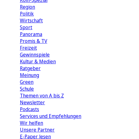
Köln-Spezial
Region
Politik
Wirtschaft
Sport
Panorama
Promis & TV
Freizeit
Gewinnspiele
Kultur & Medien
Ratgeber
Meinung
Green
Schule
Themen von A bis Z
Newsletter
Podcasts
Services und Empfehlungen
Wir helfen
Unsere Partner
E-Paper lesen