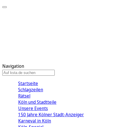
Mein KStA
Meine Artikel
Meine Region
Meine Newsletter
Mein KStA PLUS
Mein E-Paper
Navigation
Startseite
Schlagzeilen
Rätsel
Köln und Stadtteile
Unsere Events
150 Jahre Kölner Stadt-Anzeiger
Karneval in Köln