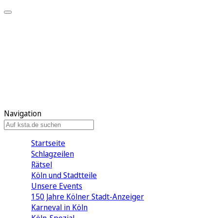
Mein KStA
Meine Artikel
Meine Region
Meine Newsletter
Mein KStA PLUS
Mein E-Paper
Navigation
Startseite
Schlagzeilen
Rätsel
Köln und Stadtteile
Unsere Events
150 Jahre Kölner Stadt-Anzeiger
Karneval in Köln