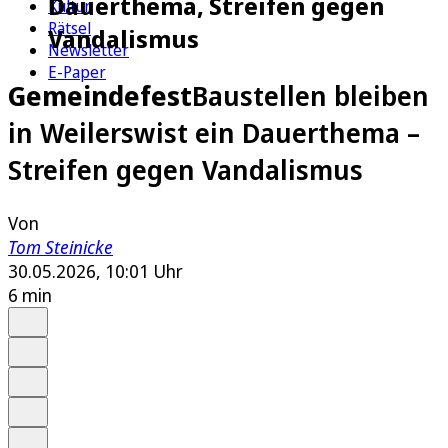
Dauerthema, Streifen gegen
Kultur
Rätsel
Vandalismus
Newsletter
E-Paper
Gemeindefest
Baustellen bleiben
in Weilerswist ein Dauerthema –
Streifen gegen Vandalismus
Von
Tom Steinicke
30.05.2026, 10:01 Uhr
6 min
Auf Google bevorzugen
Anhören
Schrift
Merken
Drucken