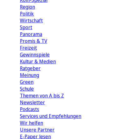
Köln-Spezial
Region
Politik
Wirtschaft
Sport
Panorama
Promis & TV
Freizeit
Gewinnspiele
Kultur & Medien
Ratgeber
Meinung
Green
Schule
Themen von A bis Z
Newsletter
Podcasts
Services und Empfehlungen
Wir helfen
Unsere Partner
E-Paper lesen