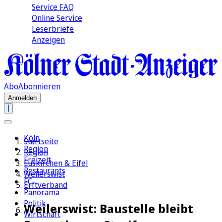
Service FAQ
Online Service
Leserbriefe
Anzeigen
Abo
Abonnieren
Anmelden
Köln
Startseite
Region
Region
Freizeit
Euskirchen & Eifel
Restaurants
Weilerswist
FC
Erftverband
Panorama
Politik
Weilerswist: Baustelle bleibt
Wirtschaft